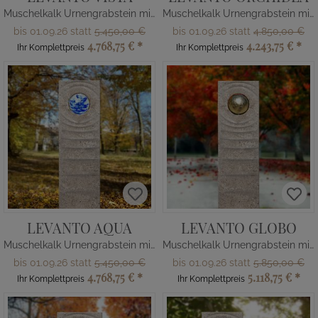
Muschelkalk Urnengrabstein mit Lebenskreis
Muschelkalk Urnengrabstein mit Glas Kugel
bis 01.09.26 statt
5.450,00 €
bis 01.09.26 statt
4.850,00 €
4.768,75 €
*
4.243,75 €
*
Ihr Komplettpreis
Ihr Komplettpreis
LEVANTO AQUA
LEVANTO GLOBO
Muschelkalk Urnengrabstein mit Glas Kugel blau
Muschelkalk Urnengrabstein mit Kugel in Gold
bis 01.09.26 statt
5.450,00 €
bis 01.09.26 statt
5.850,00 €
4.768,75 €
*
5.118,75 €
*
Ihr Komplettpreis
Ihr Komplettpreis