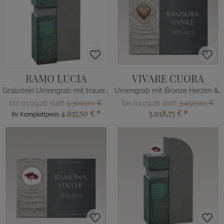
RAMO LUCIA
VIVARE CUORA
Grabstein Urnengrab mit trauernder Figur
Urnengrab mit Bronze Herzen & Gravur
bis 01.09.26 statt
5.300,00 €
bis 01.09.26 statt
3.450,00 €
4.637,50 €
*
3.018,75 €
*
Ihr Komplettpreis