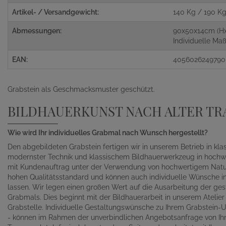
Artikel- / Versandgewicht:
140 Kg / 190 K
Abmessungen:
90x50x14cm (H
Individuelle M
EAN:
4056026249790
Grabstein als Geschmacksmuster geschützt.
BILDHAUERKUNST NACH ALTER TR
Wie wird Ihr individuelles Grabmal nach Wunsch hergestellt?
Den abgebildeten Grabstein fertigen wir in unserem Betrieb in kl
modernster Technik und klassischem Bildhauerwerkzeug in hochwe
mit Kundenauftrag unter der Verwendung von hochwertigem Naturst
hohen Qualitätsstandard und können auch individuelle Wünsche in 
lassen. Wir legen einen großen Wert auf die Ausarbeitung der gest
Grabmals. Dies beginnt mit der Bildhauerarbeit in unserem Atelie
Grabstelle. Individuelle Gestaltungswünsche zu Ihrem Grabstein-Un
- können im Rahmen der unverbindlichen Angebotsanfrage von Ihn