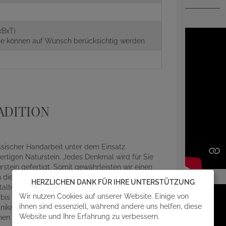
g
xBxT)
aße können auf Wunsch berücksichtig werden
ADITION
assischer Handarbeit unter dem Einsatz
rtigen Naturstein. Jedes Denkmal wird für Sie
ein gefertigt. Somit gewährleisten wir einen
die Gestaltung Ihres Grabsteins mit einfließen
HERZLICHEN DANK FÜR IHRE UNTERSTÜTZUNG
alterischen Details und Feinheiten des
Wir nutzen Cookies auf unserer Website. Einige von
r bis zum abschließenden Aufbau auf der
ihnen sind essenziell, während andere uns helfen, diese
ikat, egal ob Beschriftung, Design oder Material
Website und Ihre Erfahrung zu verbessern.
en mit angefragt werden. Gern steht Ihnen unser