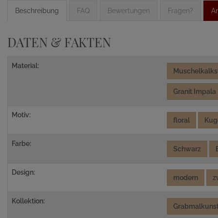
Beschreibung
FAQ
Bewertungen
Fragen?
An
DATEN & FAKTEN
Material:
Muschelkalks
Granit Impala
Motiv:
floral
Kug
Farbe:
Schwarz
Design:
modern
z
Kollektion:
Grabmalkunst