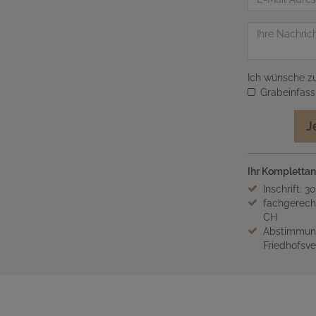
Mail
Adresse
Nachricht
Ich wünsche zu
Grabeinfas
J
Ihr Komplettan
Inschrift: 3
fachgerech
CH
Abstimmung
Friedhofsv