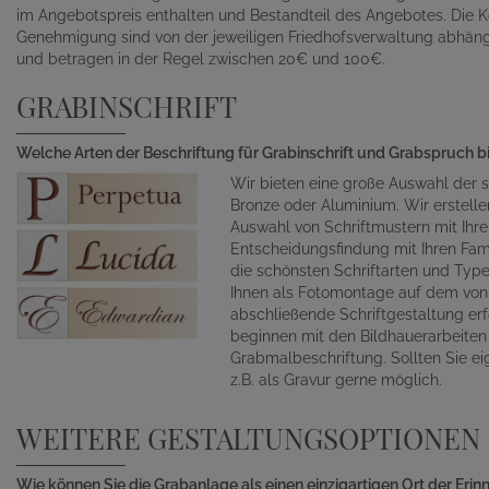
im Angebotspreis enthalten und Bestandteil des Angebotes. Die K
Genehmigung sind von der jeweiligen Friedhofsverwaltung abhän
und betragen in der Regel zwischen 20€ und 100€.
GRABINSCHRIFT
Welche Arten der Beschriftung für Grabinschrift und Grabspruch b
Wir bieten eine große Auswahl der s
Bronze oder Aluminium. Wir erstelle
Auswahl von Schriftmustern mit Ihr
Entscheidungsfindung mit Ihren Fami
die schönsten Schriftarten und Typ
Ihnen als Fotomontage auf dem von 
abschließende Schriftgestaltung erf
beginnen mit den Bildhauerarbeite
Grabmalbeschriftung. Sollten Sie ei
z.B. als Gravur gerne möglich.
WEITERE GESTALTUNGSOPTIONEN
Wie können Sie die Grabanlage als einen einzigartigen Ort der Eri