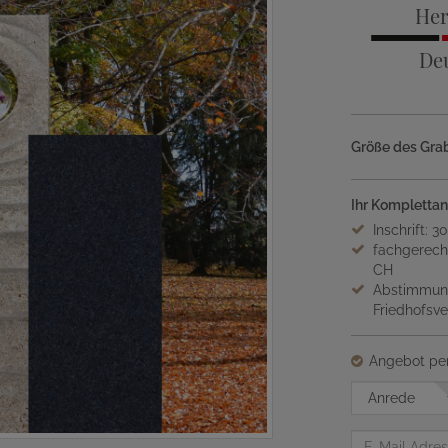
Her
De
Größe des Grab
Ihr Komplettan
Inschrift: 3
fachgerech
CH
Abstimmung
Friedhofsv
Angebot per
Anrede
E-