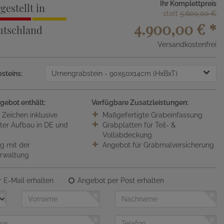
Ihr Komplettpreis
gestellt in
statt
5.600,00 €
4.900,00 €
*
utschland
Versandkostenfrei
steins:
Urnengrabstein
- 90x50x14cm (HxBxT)
gebot enthält:
Verfügbare Zusatzleistungen:
0 Zeichen inklusive
Maßgefertigte Grabeinfassung
ter Aufbau in DE und
Grabplatten für Teil- &
Vollabdeckung
 mit der
Angebot für Grabmalversicherung
erwaltung
 E-Mail erhalten
Angebot per Post erhalten
Vorname
Nachname
Telefon