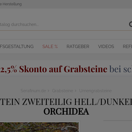
e Herstellung
OFSGESTALTUNG
SALE %
RATGEBER
VIDEOS
REF
Serafinum.de
Grabsteine
Urnengrabsteine
EIN ZWEITEILIG HELL/DUNKEL
ORCHIDEA