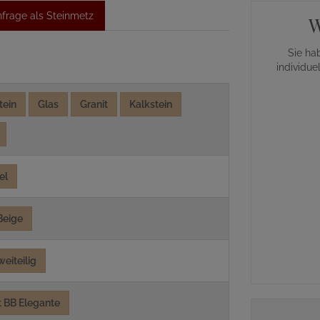
frage als Steinmetz
W
Sie ha
individue
tein
Glas
Granit
Kalkstein
el
Beige
weiteilig
 BB Elegante