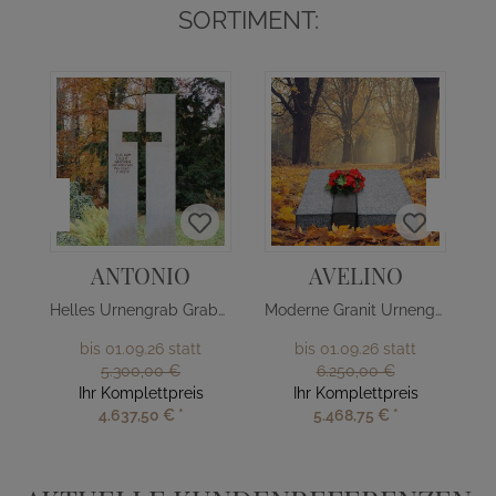
SORTIMENT:
ANTONIO
AVELINO
Helles Urnengrab Grabmal mit Kreuz
Moderne Granit Urnengrab Liegeplatte
bis 01.09.26 statt
bis 01.09.26 statt
5.300,00 €
6.250,00 €
Ihr Komplettpreis
Ihr Komplettpreis
4.637,50 €
*
5.468,75 €
*