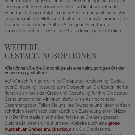
Schriftmuster senden wir Ihnen als Fotomontage auf dem von
Ihnen gewählten Grabmal per Post zu. Die abschließende
Schriftgestaltung erfolgt in enger Abstimmung mit Ihnen. Wir
beginnen mit den Bildhauerarbeiten erst nach Abstimmung der
Grabmalbeschriftung. Sollten Sie eigene Schriftarten
verwenden wollen, so ist dies z.B. als Gravur gerne möglich.
WEITERE
GESTALTUNGSOPTIONEN
Wie können Sie die Grabanlage als einen einzigartigen Ort der
Erinnerung gestalten?
Auf Wunsch fertigen wir eine Grabplatte, Abdeckung, Sockel
oder Einfassung, passend zum Grabstein an. Die Kosten hierfür
richten sich nach der Größe und Gestaltung für Ihre Grabstätte.
Gerne unterbreiten wir Ihnen hierfür ein entsprechendes
Gesamtangebot. Teilen Sie uns Ihre Wünsche und Ideen einfach
schriftlich, telefonisch oder durch die Zusendung einer Skizze
mit. Der Phantasie sind hierbei fast keine Grenzen gesetzt.
Gleichfalls bieten wir auf unserer Website auch eine
große
Auswahl an Grabschmuckartikeln
an. Ob Grablaterne,