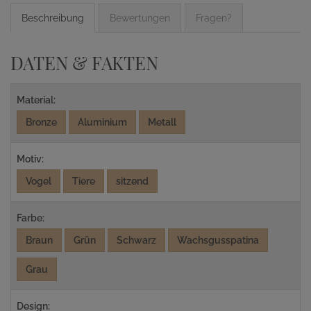
Beschreibung
Bewertungen
Fragen?
DATEN & FAKTEN
Material:
Bronze
Aluminium
Metall
Motiv:
Vogel
Tiere
sitzend
Farbe:
Braun
Grün
Schwarz
Wachsgusspatina
Grau
Design: