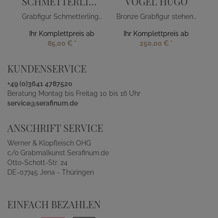
SCHMETTERLING PAN
VOGEL HUGO
Grabfigur Schmetterling Bronze/Alu
Bronze Grabfigur stehender Vogel
Ihr Komplettpreis ab
Ihr Komplettpreis ab
85,00 €
*
250,00 €
*
KUNDENSERVICE
+49 (0)3641 4787520
Beratung Montag bis Freitag 10 bis 16 Uhr
service@serafinum.de
ANSCHRIFT SERVICE
Werner & Klopfleisch OHG
c/o Grabmalkunst Serafinum.de
Otto-Schott-Str. 24
DE-07745 Jena - Thüringen
EINFACH BEZAHLEN