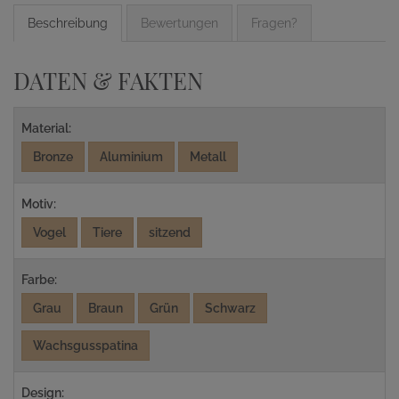
Beschreibung
Bewertungen
Fragen?
DATEN & FAKTEN
Material:
Bronze
Aluminium
Metall
Motiv:
Vogel
Tiere
sitzend
Farbe:
Grau
Braun
Grün
Schwarz
Wachsgusspatina
Design: