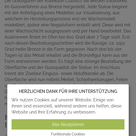
Die Grabfiguren der Kollektion Classico SB werden traditionell
im Gussverfahren aus Bronze hergestellt. Jede Statue beginnt
mit der Anfertigung eines Modelles zur Visualisierung, aus
welchem im Herstellungsprozess erst ein Wachsmodell
modelliert, später eine Negativform erstellt wird. Diese wird mit
einer Wachsschicht ausgegossen und per Hand bearbeitet. Das
Ausbrennen findet im Ofen bei 600 Grad über 7 Tage statt. Erst
nach diesen Bearbeitungsschritten wird die flüssige, ca. 1250
Grad heiße Bronze in die Form gegossen. Nach drei bis vier
Tagen ist das Metall erkaltet und die Bronzefigur kann aus der
Form entnommen werden. Es folgt eine strenge Beurteilung der
Oberfläche und der Gussqualität der Statue. Im Anschluss
trennt der Ziseleur Einguss- sowie Abluftkanäle ab. Die
Oberfläche wird nun mittels Meißel, Schleifwerkzeugen, Feilen
und Polierwerkzeugen nachbearbeitet. Hierbei werden die
HERZLICHEN DANK FÜR IHRE UNTERSTÜTZUNG
Details des Grabschmuckes liebevoll der Hand
herausmodelliert. Zum Schluss erfolgt die Patinierung in
Wir nutzen Cookies auf unserer Website. Einige von
mehreren Schritten und die Auftragung eines Wachses.
ihnen sind essenziell, während andere uns helfen, diese
Website und Ihre Erfahrung zu verbessern.
EINZIGARTIGE GRABFIGUREN AUS
BRONZE
Alle Akzeptieren
Funktionale Cookies