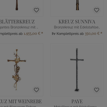
BLÄTTERKREUZ
KREUZ SUNNIVA
Elegantes Bronzekreuz mit Blätter
Bronzekreuz mit Edelstahlseilen
1.955,00 €
*
350,00 €
*
omplettpreis ab
Ihr Komplettpreis ab
EUZ MIT WEINREBE
PAYE