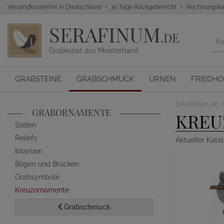
Versandkostenfrei in Deutschland
30 Tage Rückgaberecht
Rechnungska
SERAFINUM
.DE
Grabkunst aus Meisterhand
GRABSTEINE
GRABSCHMUCK
URNEN
FRIEDH
Serafinum.de
GRABORNAMENTE
KREU
Stelen
Reliefs
Aktueller Kat
Intarsien
Bögen und Brücken
Grabsymbole
Kreuzornamente
Grabschmuck