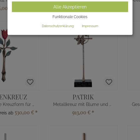
Edelstahlkreuz mit Sonnenuhr
Kreuz für Sockel aus Bronze/Alu
Alle Akzeptieren
8,00 €
*
1.895,00 €
*
Funktionale Cookies
Datenschutzerklärung
Impressum
ENKREUZ
PATRIK
Bronzeblume Kreuzform für Wand
Metallkreuz mit Blume und Blättern
530,00 €
*
913,00 €
*
reis ab