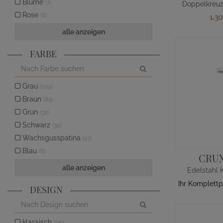
Blume
(7)
Rose
1.3
(6)
alle anzeigen
FARBE
Grau
(109)
Braun
(89)
Grün
(32)
Schwarz
(30)
Wachsgusspatina
(23)
Blau
(8)
CRUX
alle anzeigen
Edelstahl 
Ihr Komplettp
DESIGN
klassisch
(95)