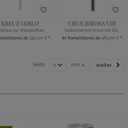
KREUZ ODILO
CRUX JEROSA VIII
Grabkreuz zur Wandaufhängung
Grabornament Kreuz mit Zierscheibe
340,00 €
*
483,00 €
*
omplettpreis ab
Ihr Komplettpreis ab
Seite
von 4
2
weiter