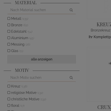
MATERIAL
Metall
(139)
KREU
Bronze
(62)
Edelstahl
(54)
Ihr Komplettp
Aluminium
(45)
Messing
(26)
Glas
(11)
alle anzeigen
MOTIV
Kreuz
(138)
religiöse Motive
(132)
christliche Motive
(132)
floral
CRUX
(17)