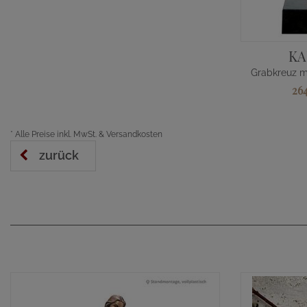
KA
26
*
Alle Preise inkl. MwSt. & Versandkosten
zurück