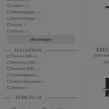
modern
(79)
Wandmontage
(78)
Standmontage
(53)
rustikal
(6)
abstrakt
(1)
alle anzeigen
KREU
KOLLEKTION
Edles Kre
Classico SBG
(66)
57
Romantico RBG
(51)
Moderna WBG
(16)
Schmiedekunst
(4)
Edition Strassacker
(1)
Jimdeco
(1)
HÖHE IN CM
ab
bis