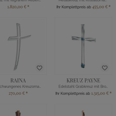
Kreuz mit filigranem Rebenmotiv
Metallkreuz mit Kristallornamenten
1.820,00 €
*
455,00 €
*
Ihr Komplettpreis ab
RAINA
KREUZ PAYNE
Geschwungenes Kreuzornament
Edelstahl Grabkreuz mit Bronze
270,00 €
*
1.315,00 €
*
Ihr Komplettpreis ab