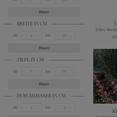
filtern
BREITE IN CM
ab
bis
29
filtern
TIEFE IN CM
ab
bis
filtern
DURCHMESSER IN CM
ab
bis
K