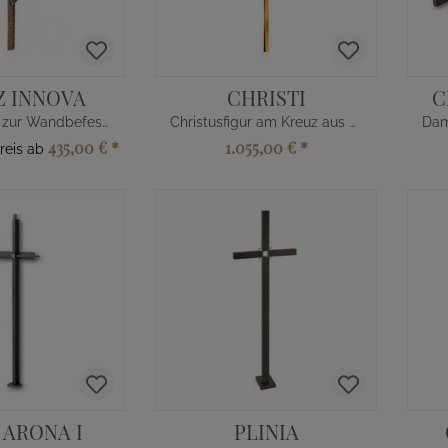
Z INNOVA
CHRISTI
C
Bronzekreuz zur Wandbefestigung
Christusfigur am Kreuz aus Metall
435,00 €
*
1.055,00 €
*
reis ab
 ARONA I
PLINIA