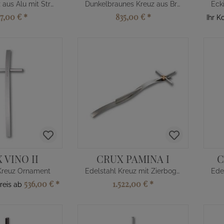
Doppelkreuz aus Alu mit Strass
Dunkelbraunes Kreuz aus Bronze
07,00 €
*
835,00 €
*
Ihr K
 VINO II
CRUX PAMINA I
C
Kreuz Ornament
Edelstahl Kreuz mit Zierbogen lang
536,00 €
*
1.522,00 €
*
reis ab