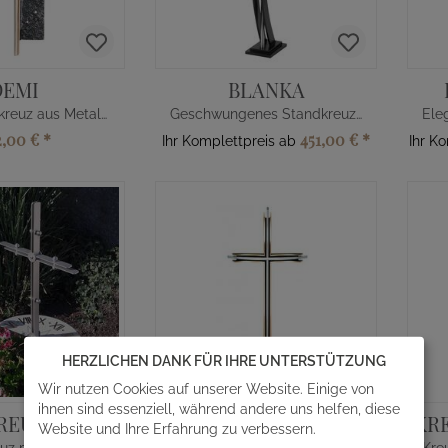
DEMI
BLANKA
Edles Wandkreuz aus Metall mit Deko
Geschwungenes Standkreuz Edelstahl
2,00 €
*
451,00 €
*
Ihr Komplettpreis ab
Ihr K
HERZLICHEN DANK FÜR IHRE UNTERSTÜTZUNG
Wir nutzen Cookies auf unserer Website. Einige von
ihnen sind essenziell, während andere uns helfen, diese
REUZ
KREUZ LEO
KR
Website und Ihre Erfahrung zu verbessern.