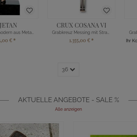
JETAN
CRUX COSANA VI
Grabkreuz modern aus Metall
Grabkreuz Messing mit Strass-Stein
4,00 €
*
1.355,00 €
*
Ihr K
36
AKTUELLE ANGEBOTE - SALE %
Alle anzeigen