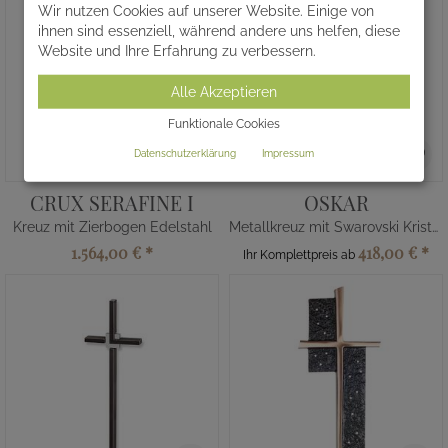
Wir nutzen Cookies auf unserer Website. Einige von
ihnen sind essenziell, während andere uns helfen, diese
Website und Ihre Erfahrung zu verbessern.
Alle Akzeptieren
Funktionale Cookies
Datenschutzerklärung
Impressum
CRUX SERAFINE I
OSKAR
Kreuz mit Zierbogen Edelstahl
Metallkreuz mit Swarovski Kristallen
1.564,00 €
*
418,00 €
*
Ihr Komplettpreis ab