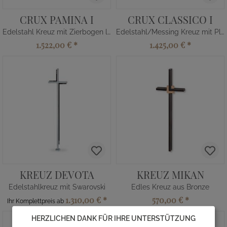
CRUX PAMINA I
CRUX CLASSICO I
Edelstahl Kreuz mit Zierbogen lang
Edelstahl/Messing Kreuz mit Plinthe
1.522,00 €
*
1.425,00 €
*
KREUZ DEVOTA
KREUZ MIKAN
Edelstahlkreuz mit Swarovski
Edles Kreuz aus Bronze
1.310,00 €
*
570,00 €
*
Ihr Komplettpreis ab
HERZLICHEN DANK FÜR IHRE UNTERSTÜTZUNG