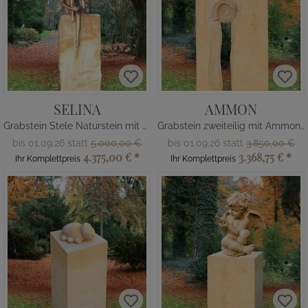
SELINA
AMMON
Grabstein Stele Naturstein mit Elfe
Grabstein zweiteilig mit Ammonit
bis 01.09.26 statt
5.000,00 €
bis 01.09.26 statt
3.850,00 €
4.375,00 €
*
3.368,75 €
*
Ihr Komplettpreis
Ihr Komplettpreis