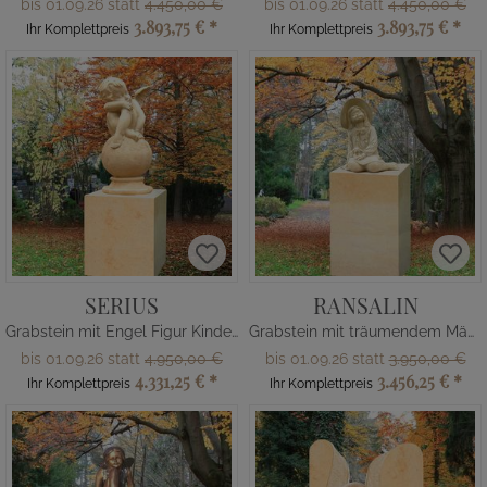
bis 01.09.26 statt
4.450,00 €
bis 01.09.26 statt
4.450,00 €
3.893,75 €
*
3.893,75 €
*
Ihr Komplettpreis
Ihr Komplettpreis
SERIUS
RANSALIN
Grabstein mit Engel Figur Kindergrab
Grabstein mit träumendem Mädchen
bis 01.09.26 statt
4.950,00 €
bis 01.09.26 statt
3.950,00 €
4.331,25 €
*
3.456,25 €
*
Ihr Komplettpreis
Ihr Komplettpreis