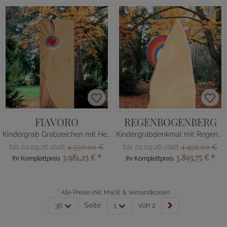
FIAVORO
REGENBOGENBERG
Kindergrab Grabzeichen mit Herz
Kindergrabdenkmal mit Regenbogen
bis 01.09.26 statt
4.550,00 €
bis 01.09.26 statt
4.450,00 €
3.981,25 €
*
3.893,75 €
*
Ihr Komplettpreis
Ihr Komplettpreis
*
Alle Preise inkl. MwSt. & Versandkosten
Seite
von 2
36
1