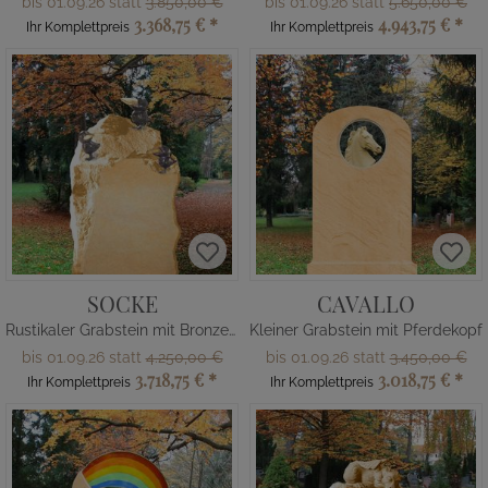
bis 01.09.26 statt
3.850,00 €
bis 01.09.26 statt
5.650,00 €
3.368,75 €
*
4.943,75 €
*
Ihr Komplettpreis
Ihr Komplettpreis
SOCKE
CAVALLO
Rustikaler Grabstein mit Bronze Raben
Kleiner Grabstein mit Pferdekopf
bis 01.09.26 statt
4.250,00 €
bis 01.09.26 statt
3.450,00 €
3.718,75 €
*
3.018,75 €
*
Ihr Komplettpreis
Ihr Komplettpreis