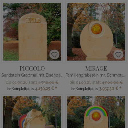
PICCOLO
MIRAGE
Sandstein Grabmal mit Eisenbahn
Familiengrabstein mit Schmetterling
bis 01.09.26 statt
4.750,00 €
bis 01.09.26 statt
4.500,00 €
4.156,25 €
*
3.937,50 €
*
Ihr Komplettpreis
Ihr Komplettpreis