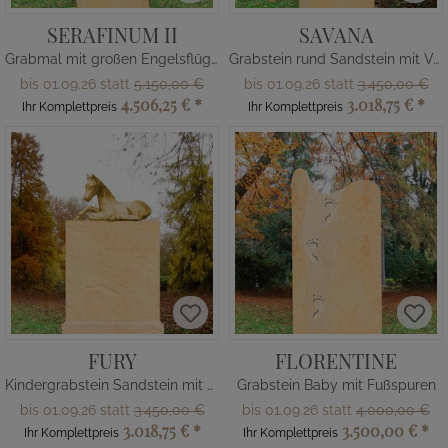
SERAFINUM II
SAVANA
Grabmal mit großen Engelsflügeln
Grabstein rund Sandstein mit Vogel
bis 01.09.26 statt
5.150,00 €
bis 01.09.26 statt
3.450,00 €
4.506,25 €
*
3.018,75 €
*
Ihr Komplettpreis
Ihr Komplettpreis
FURY
FLORENTINE
Kindergrabstein Sandstein mit Pferd
Grabstein Baby mit Fußspuren
bis 01.09.26 statt
3.450,00 €
bis 01.09.26 statt
4.000,00 €
3.018,75 €
*
3.500,00 €
*
Ihr Komplettpreis
Ihr Komplettpreis