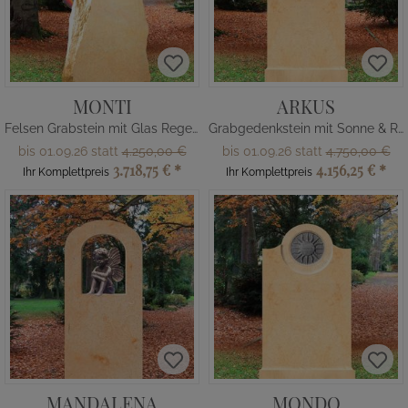
MONTI
ARKUS
Felsen Grabstein mit Glas Regenbogen
Grabgedenkstein mit Sonne & Regenbogen
bis 01.09.26 statt
4.250,00 €
bis 01.09.26 statt
4.750,00 €
3.718,75 €
*
4.156,25 €
*
Ihr Komplettpreis
Ihr Komplettpreis
MANDALENA
MONDO