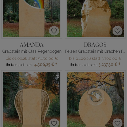
AMANDA
DRAGOS
Grabstein mit Glas Regenbogen
Felsen Grabstein mit Drachen Figur
bis 01.09.26 statt
5.150,00 €
bis 01.09.26 statt
3.700,00 €
4.506,25 €
*
3.237,50 €
*
Ihr Komplettpreis
Ihr Komplettpreis