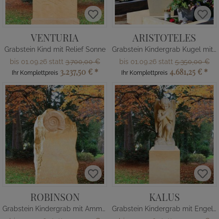
VENTURIA
ARISTOTELES
Grabstein Kind mit Relief Sonne
Grabstein Kindergrab Kugel mit Sternen
bis 01.09.26 statt
3.700,00 €
bis 01.09.26 statt
5.350,00 €
3.237,50 €
*
4.681,25 €
*
Ihr Komplettpreis
Ihr Komplettpreis
ROBINSON
KALUS
Grabstein Kindergrab mit Ammonit
Grabstein Kindergrab mit Engel Figur