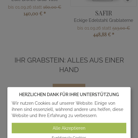
bis 01.09.26 statt
160,00 €
SAFIR
140,00 €
*
Eckige Edelstahl Grablaterne
bis 01.09.26 statt
513,00 €
448,88 €
*
IHR GRABSTEIN: ALLES AUS EINER
HAND
HERZLICHEN DANK FÜR IHRE UNTERSTÜTZUNG
Wir nutzen Cookies auf unserer Website. Einige von
ihnen sind essenziell, während andere uns helfen, diese
Website und Ihre Erfahrung zu verbessern.
Entwurf
Alle Akzeptieren
Funktionale Cookies