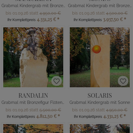
Grabmal Kindergrab mit Bronze Elfe
Grabmal Kindergrab mit Bronze Sonne
bis 01.09.26 statt
4.950,00 €
bis 01.09.26 statt
4.500,00 €
4.331,25 €
*
3.937,50 €
*
Ihr Komplettpreis
Ihr Komplettpreis
RANDALIN
SOLARIS
Grabmal mit Bronzefigur Flötenspieler
Grabmal Kindergrab mit Sonne
bis 01.09.26 statt
5.500,00 €
bis 01.09.26 statt
4.950,00 €
4.812,50 €
*
4.331,25 €
*
Ihr Komplettpreis
Ihr Komplettpreis