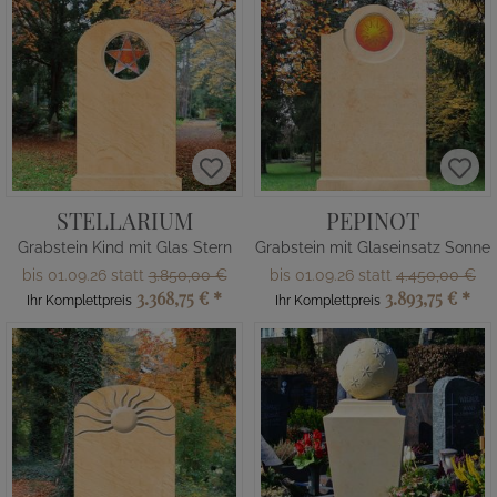
STELLARIUM
PEPINOT
Grabstein Kind mit Glas Stern
Grabstein mit Glaseinsatz Sonne
bis 01.09.26 statt
3.850,00 €
bis 01.09.26 statt
4.450,00 €
3.368,75 €
*
3.893,75 €
*
Ihr Komplettpreis
Ihr Komplettpreis