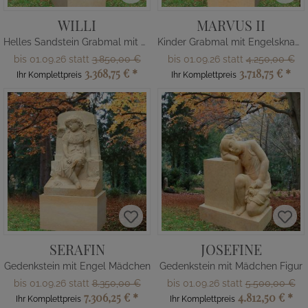
WILLI
MARVUS II
Helles Sandstein Grabmal mit Käfer
Kinder Grabmal mit Engelsknabe
bis 01.09.26 statt
3.850,00 €
bis 01.09.26 statt
4.250,00 €
3.368,75 €
*
3.718,75 €
*
Ihr Komplettpreis
Ihr Komplettpreis
SERAFIN
JOSEFINE
Gedenkstein mit Engel Mädchen
Gedenkstein mit Mädchen Figur
bis 01.09.26 statt
8.350,00 €
bis 01.09.26 statt
5.500,00 €
7.306,25 €
*
4.812,50 €
*
Ihr Komplettpreis
Ihr Komplettpreis