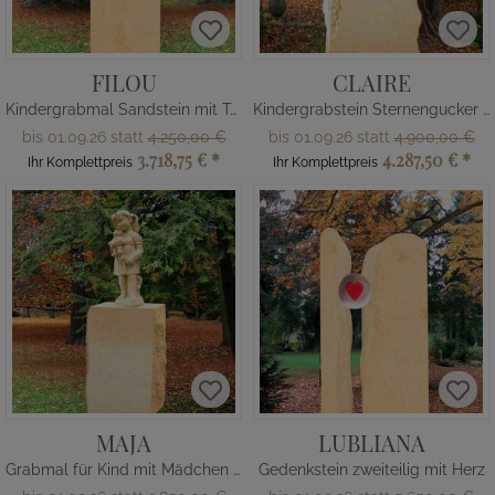
FILOU
CLAIRE
Kindergrabmal Sandstein mit Teddy Bär
Kindergrabstein Sternengucker Figur
bis 01.09.26 statt
4.250,00 €
bis 01.09.26 statt
4.900,00 €
3.718,75 €
*
4.287,50 €
*
Ihr Komplettpreis
Ihr Komplettpreis
MAJA
LUBLIANA
Grabmal für Kind mit Mädchen Figur
Gedenkstein zweiteilig mit Herz