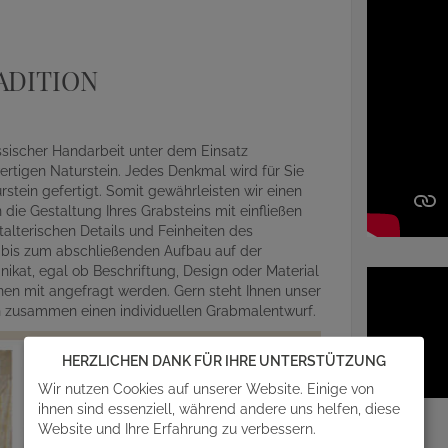
ADITION
assischer Handarbeit unter dem Einsatz
rtigen Naturstein. Jedes Denkmal wird für Sie
ein gefertigt. Somit gewährleisten wir einen
die Gestaltung Ihres Grabsteins mit einfließen
alterischen Details und Feinheiten des
r bis zum abschließenden Aufbau auf der
ikat, egal ob Beschriftung, Design oder Material
en mit angefragt werden. Gern steht Ihnen unser
en zusammen einen individuellen Grabmalentwurf.
HERZLICHEN DANK FÜR IHRE UNTERSTÜTZUNG
Wir nutzen Cookies auf unserer Website. Einige von
ihnen sind essenziell, während andere uns helfen, diese
Website und Ihre Erfahrung zu verbessern.