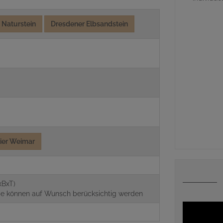
Naturstein
Dresdener Elbsandstein
lier Weimar
g
xBxT)
aße können auf Wunsch berücksichtig werden