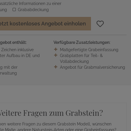
sätzliche Informationen zu einer
sung
Grababdeckung
etzt kostenloses Angebot einholen
gebot enthält:
Verfügbare Zusatzleistungen:
0 Zeichen inklusive
Maßgefertigte Grabeinfassung
ter Aufbau in DE und
Grabplatten für Teil- &
Vollabdeckung
 mit der
Angebot für Grabmalversicherung
erwaltung
eitere Fragen zum Grabstein?
ben weitere Fragen zu diesem Grabstein Modell, wünschen
lle Maße, andere Naturstein-Arten oder eine Grabeinfassung?