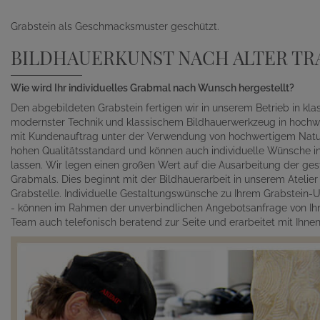
Grabstein als Geschmacksmuster geschützt.
BILDHAUERKUNST NACH ALTER TR
Wie wird Ihr individuelles Grabmal nach Wunsch hergestellt?
Den abgebildeten Grabstein fertigen wir in unserem Betrieb in kl
modernster Technik und klassischem Bildhauerwerkzeug in hochwe
mit Kundenauftrag unter der Verwendung von hochwertigem Naturst
hohen Qualitätsstandard und können auch individuelle Wünsche in 
lassen. Wir legen einen großen Wert auf die Ausarbeitung der gest
Grabmals. Dies beginnt mit der Bildhauerarbeit in unserem Atelie
Grabstelle. Individuelle Gestaltungswünsche zu Ihrem Grabstein-Un
- können im Rahmen der unverbindlichen Angebotsanfrage von Ihn
Team auch telefonisch beratend zur Seite und erarbeitet mit Ihn