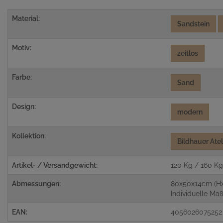
Material:
Sandstein
Motiv:
zeitlos
Farbe:
Sand
Design:
modern
Kollektion:
Bildhauer Ate
Artikel- / Versandgewicht:
120 Kg / 160 K
Abmessungen:
80x50x14cm (H
Individuelle M
EAN:
4056026075252