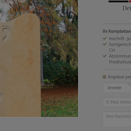
De
Ihr Komplettan
Inschrift: 3
fachgerech
CH
Abstimmung
Friedhofsv
Angebot per
Anrede
E-
Mail
Adresse
Nachricht