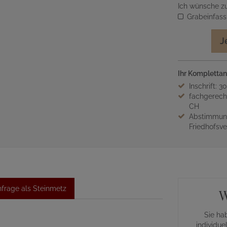
Ich wünsche zu
Grabeinfas
J
Ihr Komplettan
Inschrift: 3
fachgerech
CH
Abstimmung
Friedhofsv
frage als Steinmetz
W
Sie ha
individue