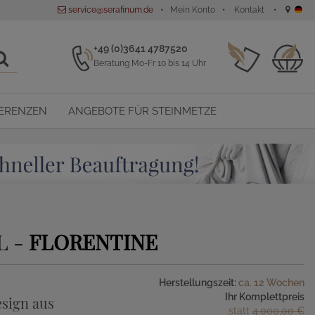
service@serafinum.de
Mein Konto
Kontakt
+49 (0)3641 4787520
Beratung Mo-Fr 10 bis 14 Uhr
ERENZEN
ANGEBOTE FÜR STEINMETZE
L -
FLORENTINE
Herstellungszeit:
ca. 12 Wochen
Ihr Komplettpreis
sign aus
statt
4.000,00 €