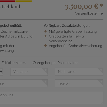
3.500,00 €
*
utschland
Versandkostenfrei
gebot enthält:
Verfügbare Zusatzleistungen:
0 Zeichen inklusive
Maßgefertigte Grabeinfassung
ter Aufbau in DE und
Grabplatten für Teil- &
Vollabdeckung
 mit der
Angebot für Grabmalversicherung
erwaltung
 E-Mail erhalten
Angebot per Post erhalten
Vorname
Nachname
Telefon