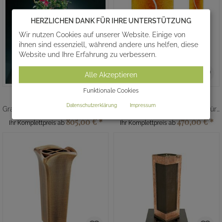
HERZLICHEN DANK FÜR IHRE UNTERSTÜTZUNG
Wir nutzen Cookies auf unserer Website. Einige von
ihnen sind essenziell, während andere uns helfen, diese
Website und Ihre Erfahrung zu verbessern.
Alle Akzeptieren
Funktionale Cookies
AVRILA
GLASSTELE S-72
Datenschutzerklärung
Impressum
Grabschmuck Kombination - Bronze
Moderne Grabstele aus Glas für Grabstein
805,00 €
*
470,00 €
*
Ihr Komplettpreis ab
Ihr Komplettpreis ab