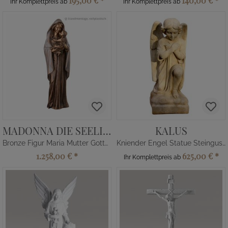
195,00 €
*
140,00 €
*
Ihr Komplettpreis ab
Ihr Komplettpreis ab
MADONNA DIE SEELIGE
KALUS
Bronze Figur Maria Mutter Gottes
Kniender Engel Statue Steinguss
1.258,00 €
*
625,00 €
*
Ihr Komplettpreis ab