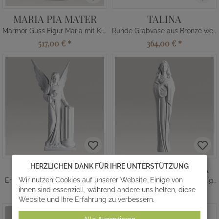
MARIA PIA MATER
TALINA
Marmor Guss Figur Maria mit Kind
Runde Grabvase aus Bronze weiß
517,00 €
*
364,00 €
*
ENGEL MIT SÄULE
MARIA INNOCENTA
HERZLICHEN DANK FÜR IHRE UNTERSTÜTZUNG
Wir nutzen Cookies auf unserer Website. Einige von
Engelskulptur aus Marmorguss
Grab Madonna Marmorguss Figur
ihnen sind essenziell, während andere uns helfen, diese
2.675,00 €
*
545,00 €
*
Website und Ihre Erfahrung zu verbessern.