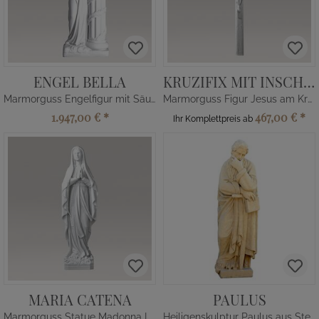
ENGEL BELLA
KRUZIFIX MIT INSCHRIFT
Marmorguss Engelfigur mit Säule
Marmorguss Figur Jesus am Kreuz
1.947,00 €
*
467,00 €
*
Ihr Komplettpreis ab
MARIA CATENA
PAULUS
Marmorguss Statue Madonna Lourdes
Heiligenskulptur Paulus aus Steinguss