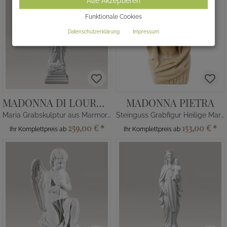
Alle Akzeptieren
Funktionale Cookies
Datenschutzerklärung
Impressum
MADONNA DI LOURDES
MADONNA PIETRA
Maria Grabskulptur aus Marmorguss
Steinguss Grabfigur Heilige Maria
259,00 €
*
153,00 €
*
Ihr Komplettpreis ab
Ihr Komplettpreis ab