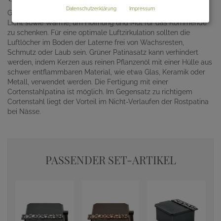
Datenschutzerklärung
Impressum
Grablichter sorgen für stimmungsvolle Effekte und spenden
Licht sowie Wärme, um Hoffnung und Mut für das Kommende
zu schenken. Für eine optimale Luftzirkulation sollten die
Luftlöcher im Boden der Laterne frei von Wachsresten,
Schmutz oder Laub sein. Grüner Patinasatz kann verhindert
werden, indem Kerzen aus reinen Pflanzenöl mit einer Hülle aus
schwer entflammbaren Material, wie etwa Glas, Keramik oder
Metall, verwendet werden. Die Fertigung mit einer
Cortenstahlpatina ist möglich. Im Gegensatz zu richtigem
Cortenstahl liegt der Vorteil im Nicht-Verlaufen der Rostpatina
bei Nässe.
PASSENDER SET-ARTIKEL