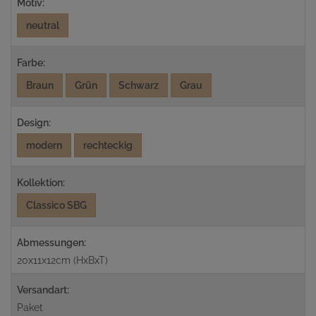
Motiv:
neutral
Farbe:
Braun
Grün
Schwarz
Grau
Design:
modern
rechteckig
Kollektion:
Classico SBG
Abmessungen:
20x11x12cm (HxBxT)
Versandart:
Paket