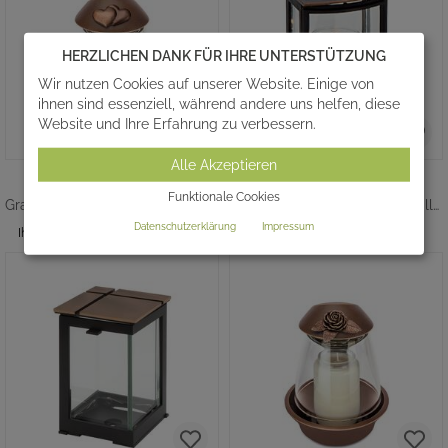
HERZLICHEN DANK FÜR IHRE UNTERSTÜTZUNG
Wir nutzen Cookies auf unserer Website. Einige von
ihnen sind essenziell, während andere uns helfen, diese
Website und Ihre Erfahrung zu verbessern.
Alle Akzeptieren
CORDA
SIMARA
Funktionale Cookies
Grablampe aus Metall - Doppelherz
Stilvolle Grablampe mit Kristallglas
340,00 €
*
294,00 €
*
Datenschutzerklärung
Impressum
Ihr Komplettpreis ab