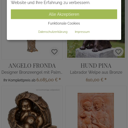
Website und Ihre Erfahrung zu verbessern.
Alle Akzeptieren
Funktionale Cookies
Datenschutzerklärung
Impressum
ANGELO FRONDA
HUND PINA
Designer Bronzeengel mit Palmwedel
Labrador Welpe aus Bronze
6.085,00 €
*
610,00 €
*
Ihr Komplettpreis ab