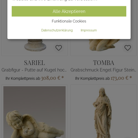
Alle Akzeptieren
Funktionale Cookies
Datenschutzerklärung
Impressum
SARIEL
TOMBA
Grabfigur - Putte auf Kugel hockend
Grabschmuck Engel Figur Steinguss
308,00 €
*
173,00 €
*
Ihr Komplettpreis ab
Ihr Komplettpreis ab