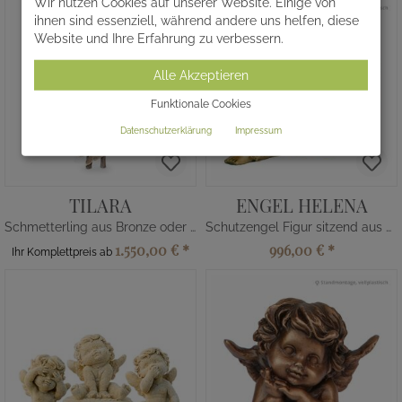
Wir nutzen Cookies auf unserer Website. Einige von
ihnen sind essenziell, während andere uns helfen, diese
Website und Ihre Erfahrung zu verbessern.
Alle Akzeptieren
Funktionale Cookies
Datenschutzerklärung
Impressum
TILARA
ENGEL HELENA
Schmetterling aus Bronze oder Alu
Schutzengel Figur sitzend aus Bronze
1.550,00 €
*
996,00 €
*
Ihr Komplettpreis ab