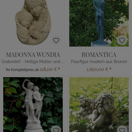
MADONNA WUNDIA
ROMANTICA
Grabrelief - Heilige Mutter und Jesus
Paarfigur modern aus Bronze
118,00 €
*
1.650,00 €
*
Ihr Komplettpreis ab