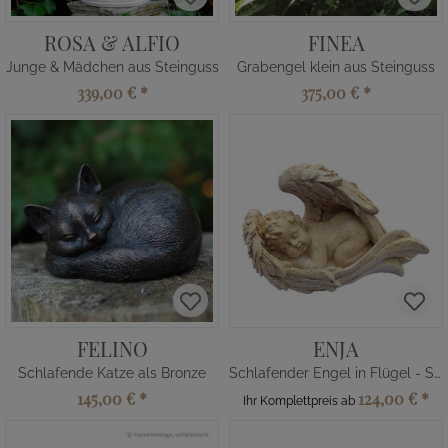
ROSA & ALFIO
FINEA
Junge & Mädchen aus Steinguss
Grabengel klein aus Steinguss
339,00 €
*
375,00 €
*
FELINO
ENJA
Schlafende Katze als Bronze
Schlafender Engel in Flügel - Steinguss
145,00 €
*
124,00 €
*
Ihr Komplettpreis ab