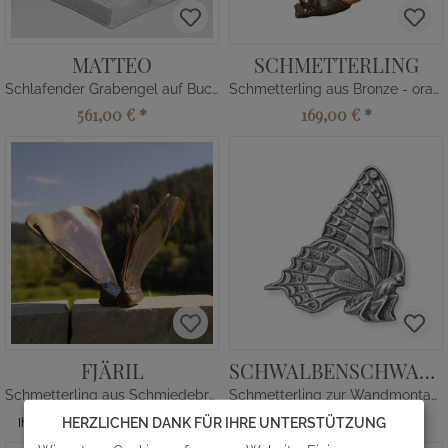
MATTEO
SCHMETTERLING
Schlafender Grabengel auf Buch
Schmetterling aus Bronze - orange
561,00 €
*
169,00 €
*
FJÄRIL
SCHWALBENSCHWANZ JARA
Schmetterling aus Schmiedebronze
Schmetterling zur Wandmontage
520,00 €
*
120,00 €
*
HERZLICHEN DANK FÜR IHRE UNTERSTÜTZUNG
Ihr Komplettpreis ab