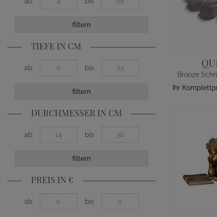
ab
bis
filtern
TIEFE IN CM
QU
ab
bis
Ihr Komplettp
filtern
DURCHMESSER IN CM
ab
bis
filtern
PREIS IN €
ab
bis