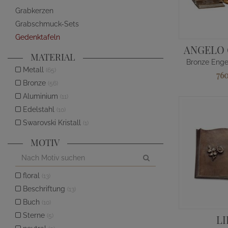
Grabkerzen
Grabschmuck-Sets
Gedenktafeln
ANGELO
MATERIAL
Metall
(65)
76
Bronze
(56)
Aluminium
(11)
Edelstahl
(10)
Swarovski Kristall
(1)
MOTIV
floral
(13)
Beschriftung
(13)
Buch
(10)
Sterne
(5)
L