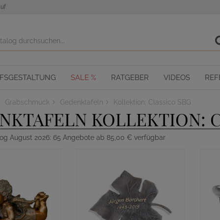
uf
OFSGESTALTUNG
SALE %
RATGEBER
VIDEOS
REF
Grabschmuck
Gedenktafeln
Kollektion: Classico SBG
NKTAFELN KOLLEKTION: C
log August 2026: 65 Angebote ab 85,00 € verfügbar