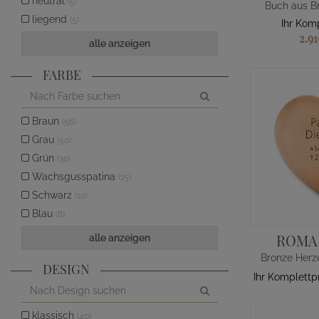
neutral
(5)
Buch aus Br
liegend
(5)
Ihr Kom
2.9
alle anzeigen
FARBE
Braun
(56)
Grau
(50)
Grün
(30)
Wachsgusspatina
(15)
Schwarz
(10)
Blau
(8)
ROMA
alle anzeigen
DESIGN
Ihr Komplettp
klassisch
(40)