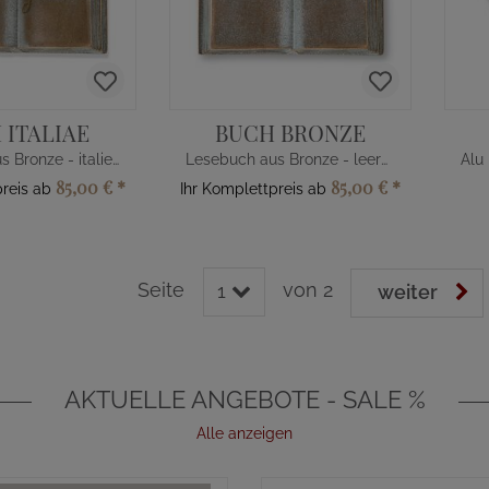
 ITALIAE
BUCH BRONZE
Lesebuch aus Bronze - italienisch
Lesebuch aus Bronze - leere Seiten
85,00 €
*
85,00 €
*
preis ab
Ihr Komplettpreis ab
Seite
von 2
1
weiter
AKTUELLE ANGEBOTE - SALE %
Alle anzeigen