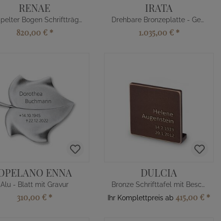
RENAE
IRATA
Doppelter Bogen Schriftträger
Drehbare Bronzeplatte - Gedenktafel
820,00 €
*
1.035,00 €
*
OPELANO ENNA
DULCIA
Alu - Blatt mit Gravur
Bronze Schrifttafel mit Beschriftung
310,00 €
*
415,00 €
*
Ihr Komplettpreis ab