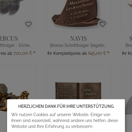
ERCUS
NAVIS
Bronze Schriftträger - Eichenblatt
Bronze Schriftträger Segelboot
Bro
720,00 €
*
645,00 €
*
reis ab
Ihr Komplettpreis ab
Ihr 
HERZLICHEN DANK FÜR IHRE UNTERSTÜTZUNG
Wir nutzen Cookies auf unserer Website. Einige von
ihnen sind essenziell, während andere uns helfen, diese
Website und Ihre Erfahrung zu verbessern.