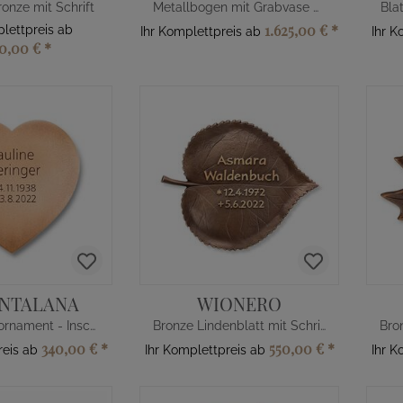
onze mit Schrift
Metallbogen mit Grabvase & Laterne
Bla
1.625,00 €
*
plettpreis ab
Ihr Komplettpreis ab
Ihr K
10,00 €
*
NTALANA
WIONERO
Bronze Herzornament - Inschrift
Bronze Lindenblatt mit Schrift
340,00 €
*
550,00 €
*
reis ab
Ihr Komplettpreis ab
Ihr K