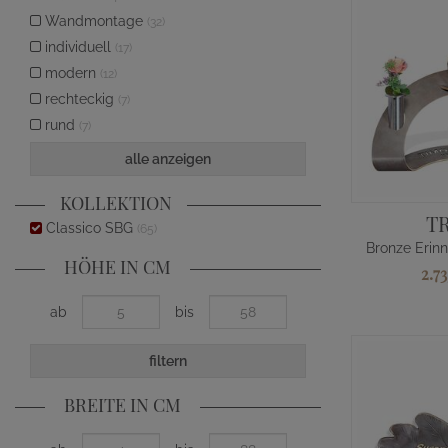
Wandmontage
(32)
individuell
(17)
modern
(12)
rechteckig
(7)
rund
(7)
alle anzeigen
KOLLEKTION
T
Classico SBG
(65)
HÖHE IN CM
2.7
ab
bis
filtern
BREITE IN CM