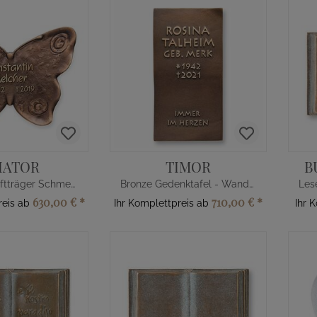
IATOR
TIMOR
B
Bronze Schriftträger Schmetterling
Bronze Gedenktafel - Wandmontage
630,00 €
*
710,00 €
*
reis ab
Ihr Komplettpreis ab
Ihr 