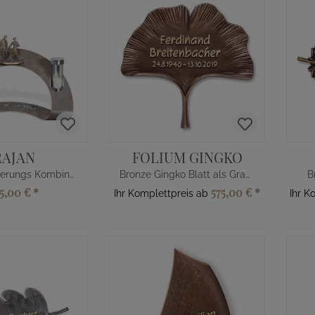
RAJAN
FOLIUM GINGKO
Bronze Erinnerungs Kombination
Bronze Gingko Blatt als Grabtafel
B
35,00 €
*
575,00 €
*
Ihr Komplettpreis ab
Ihr K