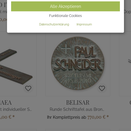
 ITALIEAE
ANCUS
Alle Akzeptieren
Bronze Engel mit Buch - italienisch
Buch aus Bronze als Gedenktafel
Funktionale Cookies
60,00 €
*
810,00 €
*
Ihr Komplettpreis ab
Datenschutzerklärung
Impressum
GAEA
BELISAR
Eckplatte mit individueller Schrift
Runde Schrifttafel aus Bronze
5,00 €
*
770,00 €
*
Ihr Komplettpreis ab