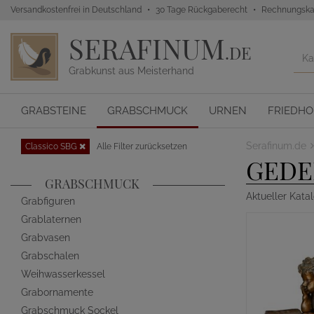
Versandkostenfrei in Deutschland
30 Tage Rückgaberecht
Rechnungska
SERAFINUM
.DE
Grabkunst aus Meisterhand
GRABSTEINE
GRABSCHMUCK
URNEN
FRIEDH
Serafinum.de
Classico SBG
Alle Filter zurücksetzen
GEDE
GRABSCHMUCK
Aktueller Kata
Grabfiguren
Grablaternen
Grabvasen
Grabschalen
Weihwasserkessel
Grabornamente
Grabschmuck Sockel