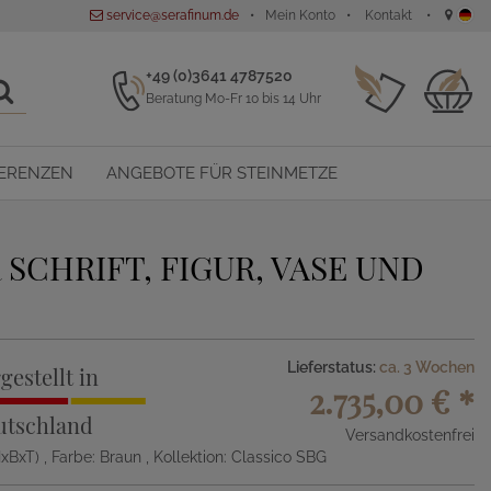
service@serafinum.de
Mein Konto
Kontakt
+49 (0)3641 4787520
Beratung Mo-Fr 10 bis 14 Uhr
ERENZEN
ANGEBOTE FÜR STEINMETZE
SCHRIFT, FIGUR, VASE UND
Lieferstatus:
ca. 3 Wochen
gestellt in
2.735,00 €
*
utschland
Versandkostenfrei
HxBxT)
, Farbe: Braun
, Kollektion: Classico SBG