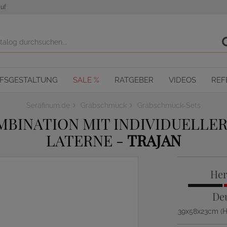
uf
OFSGESTALTUNG
SALE %
RATGEBER
VIDEOS
REF
Serafinum.de
Grabschmuck
Grabschmuck-Sets
INATION MIT INDIVIDUELLER 
LATERNE -
TRAJAN
Her
De
39x58x23cm (