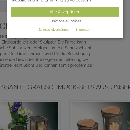
Alle Akzeptieren
Funktionale Cookies
K AUS BRONZE
Datenschutzerklärung
Impressum
sehr langlebig. Die Patina wird per Hand
Einzigartigkeit jeder Skulptur. Die Farbe kann
ische Substanzen erfolgen, um die Schutzschicht
lgen. Der Grabschmuck wird für die Befestigung
ssende Gewindestifte liegen der Lieferung bei.
Bronze recht leicht und können somit problemlos
RESSANTE GRABSCHMUCK-SETS AUS UNSER