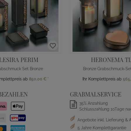
LESIRA PERIM
HERONEMA TI
abschmuck Set Bronze
Bronze Grabschmuck-Set
omplettpreis ab
850,00 €
*
Ihr Komplettpreis ab
565
BEZAHLEN
GRABMALSERVICE
35% Anzahlung
Schlusszahlung 10Tage na
Angebote inkl. Lieferung & 
5 Jahre Komplettgarantie