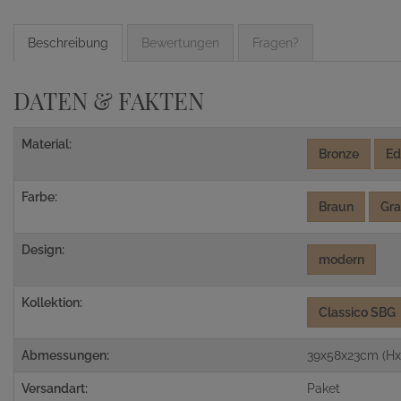
Beschreibung
Bewertungen
Fragen?
DATEN & FAKTEN
Material:
Bronze
Ed
Farbe:
Braun
Gr
Design:
modern
Kollektion:
Classico SBG
Abmessungen:
39x58x23cm (Hx
Versandart:
Paket