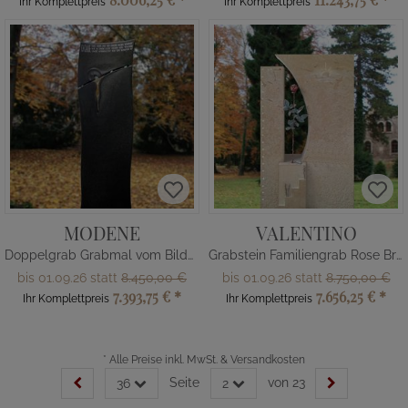
Ihr Komplettpreis
Ihr Komplettpreis
MODENE
VALENTINO
Doppelgrab Grabmal vom Bildhauer
Grabstein Familiengrab Rose Bronze
bis 01.09.26 statt
8.450,00 €
bis 01.09.26 statt
8.750,00 €
7.393,75 €
*
7.656,25 €
*
Ihr Komplettpreis
Ihr Komplettpreis
*
Alle Preise inkl. MwSt. & Versandkosten
Seite
von 23
36
2