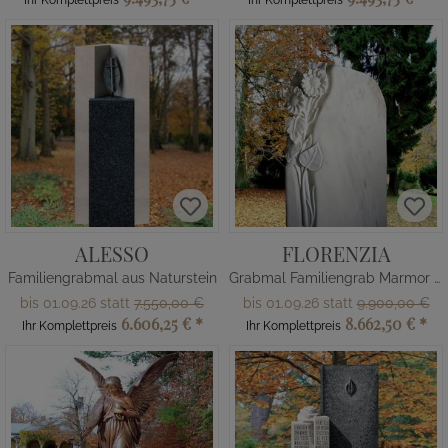
Ihr Komplettpreis
Ihr Komplettpreis
ALESSO
FLORENZIA
Familiengrabmal aus Naturstein
Grabmal Familiengrab Marmor mit Blume
bis 01.09.26 statt
7.550,00 €
bis 01.09.26 statt
9.900,00 €
6.606,25 €
*
8.662,50 €
*
Ihr Komplettpreis
Ihr Komplettpreis