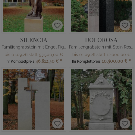
SILENCIA
DOLOROSA
Familiengrabstein mit Engel Figur
Familiengrabstein mit Stein Rose & Gravur
bis 01.09.26 statt
53.500,00 €
bis 01.09.26 statt
12.000,00 €
46.812,50 €
*
10.500,00 €
*
Ihr Komplettpreis
Ihr Komplettpreis