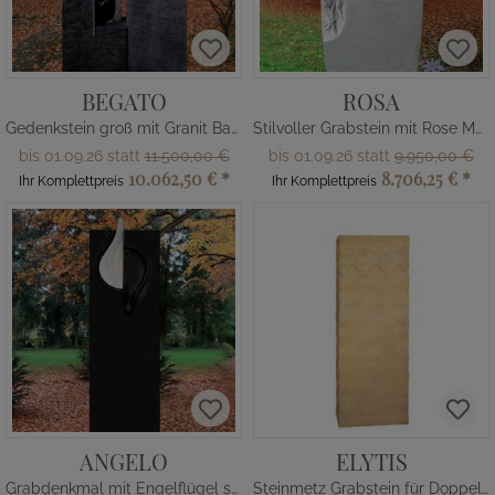
BEGATO
ROSA
Gedenkstein groß mit Granit Baum
Stilvoller Grabstein mit Rose Marmor
bis 01.09.26 statt
11.500,00 €
bis 01.09.26 statt
9.950,00 €
10.062,50 €
*
8.706,25 €
*
Ihr Komplettpreis
Ihr Komplettpreis
ANGELO
ELYTIS
Grabdenkmal mit Engelflügel schwarz
Steinmetz Grabstein für Doppelgrab aus Kalkstein mit Muster