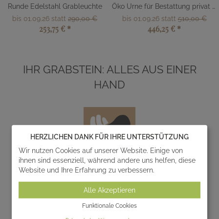
Runde Edelstahl Grableuchte
Öko Urne für Bestattung privat kaufen
bis 01.09.26 statt
290,00 €
bis 01.09.26 statt
510,00 €
253,75 €
*
446,25 €
*
IHR GRABSTEIN: ALLES AUS EINER
HAND
HERZLICHEN DANK FÜR IHRE UNTERSTÜTZUNG
Wir nutzen Cookies auf unserer Website. Einige von
ihnen sind essenziell, während andere uns helfen, diese
Website und Ihre Erfahrung zu verbessern.
Entwurf
Alle Akzeptieren
Wir entwerfen und realisieren gemeinsam mit Ihnen
einzigartige Gedenksteine zur individuellen
Funktionale Cookies
Gestaltung von Grabanlagen.