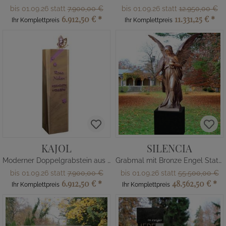
bis 01.09.26 statt
7.900,00 €
bis 01.09.26 statt
12.950,00 €
6.912,50 €
*
11.331,25 €
*
Ihr Komplettpreis
Ihr Komplettpreis
KAJOL
SILENCIA
Moderner Doppelgrabstein aus Quarzit mit Schmetterling & Blumen
Grabmal mit Bronze Engel Statue
bis 01.09.26 statt
7.900,00 €
bis 01.09.26 statt
55.500,00 €
6.912,50 €
*
48.562,50 €
*
Ihr Komplettpreis
Ihr Komplettpreis