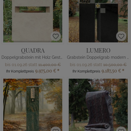
QUADRA
LUMERO
Doppelgrabstein mit Holz Gestaltung
Grabstein Doppelgrab modern Bronze
bis 01.09.26 statt
11.400,00 €
bis 01.09.26 statt
10.500,00 €
9.975,00 €
*
9.187,50 €
*
Ihr Komplettpreis
Ihr Komplettpreis