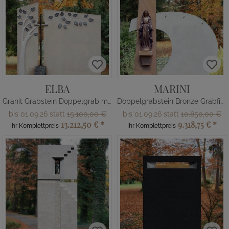
ELBA
MARINI
Granit Grabstein Doppelgrab mit Baum
Doppelgrabstein Bronze Grabfigur Madonna
bis 01.09.26 statt
15.100,00 €
bis 01.09.26 statt
10.650,00 €
13.212,50 €
*
9.318,75 €
*
Ihr Komplettpreis
Ihr Komplettpreis