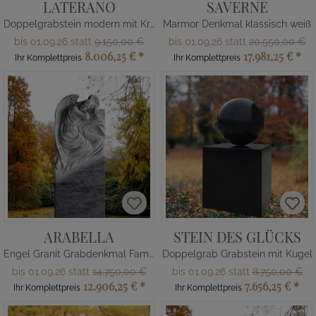
LATERANO
SAVERNE
Doppelgrabstein modern mit Kreuz
Marmor Denkmal klassisch weiß
bis 01.09.26 statt
9.150,00 €
bis 01.09.26 statt
20.550,00 €
8.006,25 €
*
17.981,25 €
*
Ihr Komplettpreis
Ihr Komplettpreis
ARABELLA
STEIN DES GLÜCKS
Engel Granit Grabdenkmal Familiengrab
Doppelgrab Grabstein mit Kugel
bis 01.09.26 statt
14.750,00 €
bis 01.09.26 statt
8.750,00 €
12.906,25 €
*
7.656,25 €
*
Ihr Komplettpreis
Ihr Komplettpreis