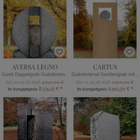
AVERSA LEGNO
CARTUS
Granit Doppelgrab Grabdenkmal mit Holz
Grabdenkmal Familiengrab mit Findling
bis 01.09.26 statt
9.750,00 €
bis 01.09.26 statt
7.900,00 €
8.531,25 €
*
6.912,50 €
*
Ihr Komplettpreis
Ihr Komplettpreis