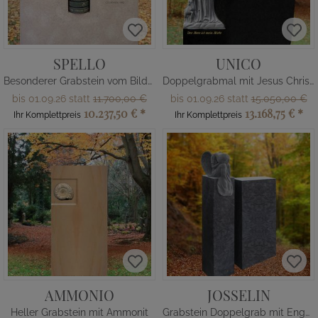
SPELLO
UNICO
Besonderer Grabstein vom Bildhauer
Doppelgrabmal mit Jesus Christus Statue
bis 01.09.26 statt
11.700,00 €
bis 01.09.26 statt
15.050,00 €
10.237,50 €
*
13.168,75 €
*
Ihr Komplettpreis
Ihr Komplettpreis
AMMONIO
JOSSELIN
Heller Grabstein mit Ammonit
Grabstein Doppelgrab mit Engelfigur