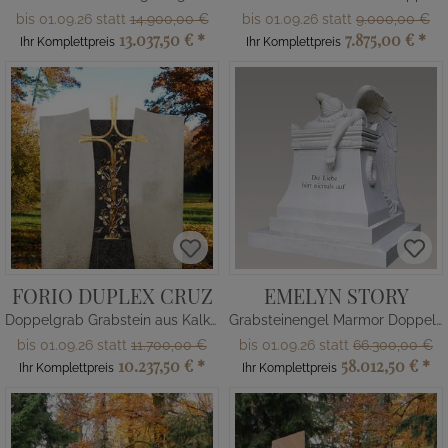
bis 01.09.26 statt
14.900,00 €
bis 01.09.26 statt
9.000,00 €
13.037,50 €
*
7.875,00 €
*
Ihr Komplettpreis
Ihr Komplettpreis
FORIO DUPLEX CRUZ
EMELYN STORY
Doppelgrab Grabstein aus Kalkstein & Granit
Grabsteinengel Marmor Doppelgrab
bis 01.09.26 statt
11.700,00 €
bis 01.09.26 statt
66.300,00 €
10.237,50 €
*
58.012,50 €
*
Ihr Komplettpreis
Ihr Komplettpreis