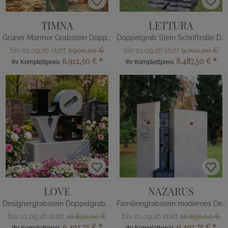
TIMNA
LETTURA
Grüner Marmor Grabstein Doppelgrab mit Spruch
Doppelgrab Stein Schriftrolle Design
bis 01.09.26 statt
7.900,00 €
bis 01.09.26 statt
9.700,00 €
6.912,50 €
*
8.487,50 €
*
Ihr Komplettpreis
Ihr Komplettpreis
LOVE
NAZARUS
Designergrabstein Doppelgrab modern
Familiengrabstein modernes Design
bis 01.09.26 statt
10.850,00 €
bis 01.09.26 statt
10.850,00 €
9.493,75 €
*
9.493,75 €
*