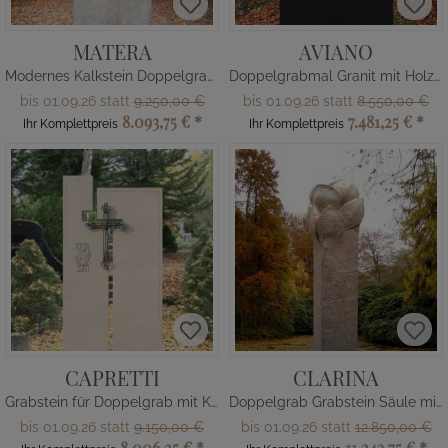
MATERA
AVIANO
Modernes Kalkstein Doppelgrabmal
Doppelgrabmal Granit mit Holz Boot
bis 01.09.26 statt
9.250,00 €
bis 01.09.26 statt
8.550,00 €
8.093,75 €
*
7.481,25 €
*
Ihr Komplettpreis
Ihr Komplettpreis
CAPRETTI
CLARINA
Grabstein für Doppelgrab mit Kreuz
Doppelgrab Grabstein Säule mit Knospe
bis 01.09.26 statt
9.150,00 €
bis 01.09.26 statt
12.850,00 €
8.006,25 €
*
11.243,75 €
*