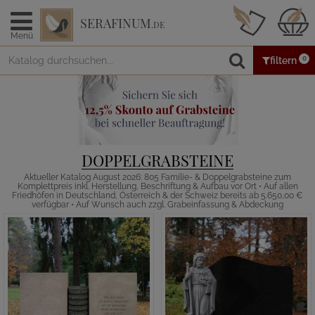
SERAFINUM
.DE
Menü
0
filtern
DOPPELGRABSTEINE
Aktueller Katalog August 2026: 805 Familie- & Doppelgrabsteine zum
Komplettpreis inkl. Herstellung, Beschriftung & Aufbau vor Ort • Auf allen
Friedhöfen in Deutschland, Österreich & der Schweiz bereits ab 5.650,00 €
verfügbar • Auf Wunsch auch zzgl. Grabeinfassung & Abdeckung