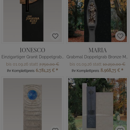
IONESCO
MARIA
Einzigartiger Granit Doppelgrabstein mit Bronze Kreuz
Grabmal Doppelgrab Bronze Madonna
bis 01.09.26 statt
7.750,00 €
bis 01.09.26 statt
10.250,00 €
6.781,25 €
*
8.968,75 €
*
Ihr Komplettpreis
Ihr Komplettpreis