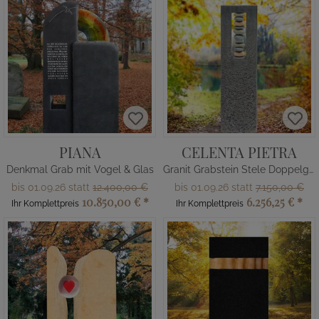
PIANA
CELENTA PIETRA
Denkmal Grab mit Vogel & Glas
Granit Grabstein Stele Doppelgrab mit Kieselsteinen
bis 01.09.26 statt
12.400,00 €
bis 01.09.26 statt
7.150,00 €
10.850,00 €
*
6.256,25 €
*
Ihr Komplettpreis
Ihr Komplettpreis