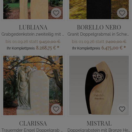
LUBLIANA
BORELLO NERO
Grabgedenkstein zweiteilig mit Herz
Granit Doppelgrabmal in Schwarz mit Quarzit
bis 01.09.26 statt
9.450,00 €
bis 01.09.26 statt
7.400,00 €
8.268,75 €
*
6.475,00 €
*
Ihr Komplettpreis
Ihr Komplettpreis
CLARISSA
MISTRAL
Trauernder Engel Doppelgrab Grabmal
Doppelgrabstein mit Bronze Herz - zweifarbig - Granit & Quarzit