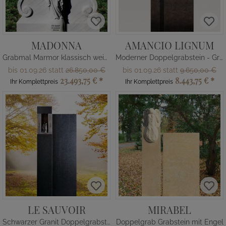
MADONNA
AMANCIO LIGNUM
Grabmal Marmor klassisch weiß mit Maria Figur
Moderner Doppelgrabstein - Granit - zweiteilig mit Holz & Lebensbaum
bis 01.09.26 statt
26.850,00 €
bis 01.09.26 statt
9.650,00 €
23.493,75 €
*
8.443,75 €
*
Ihr Komplettpreis
Ihr Komplettpreis
LE SAUVOIR
MIRABEL
Schwarzer Granit Doppelgrabstein mit Mensch
Doppelgrab Grabstein mit Engel