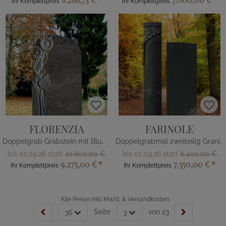
Ihr Komplettpreis
Ihr Komplettpreis
FLORENZIA
FARINOLE
Doppelgrab Grabstein mit Blume romantisch
Doppelgrabmal zweiteilig Granit schwarz
bis 01.09.26 statt
10.600,00 €
bis 01.09.26 statt
8.400,00 €
9.275,00 €
*
7.350,00 €
*
Ihr Komplettpreis
Ihr Komplettpreis
*
Alle Preise inkl. MwSt. & Versandkosten
Seite
von 23
36
3