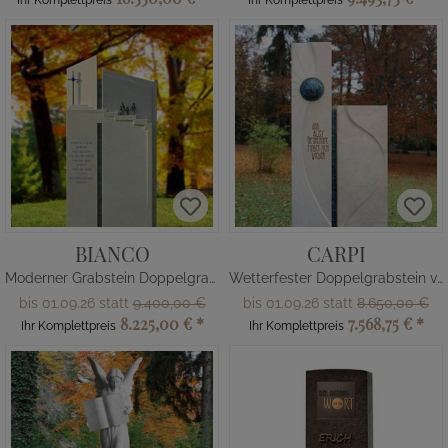
Ihr Komplettpreis
Ihr Komplettpreis
BIANCO
CARPI
Moderner Grabstein Doppelgrab Kalkstein Treppe
Wetterfester Doppelgrabstein vom Bildhauer
bis 01.09.26 statt
9.400,00 €
bis 01.09.26 statt
8.650,00 €
8.225,00 €
*
7.568,75 €
*
Ihr Komplettpreis
Ihr Komplettpreis