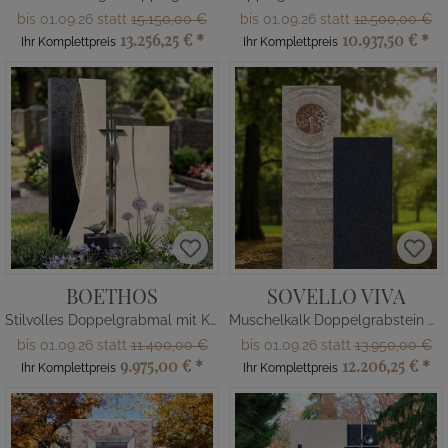
bis 01.09.26 statt
15.150,00 €
bis 01.09.26 statt
12.500,00 €
13.256,25 €
*
10.937,50 €
*
Ihr Komplettpreis
Ihr Komplettpreis
BOETHOS
SOVELLO VIVA
Stilvolles Doppelgrabmal mit Kreuz
Muschelkalk Doppelgrabstein mit Lebensbaum
bis 01.09.26 statt
11.400,00 €
bis 01.09.26 statt
13.950,00 €
9.975,00 €
*
12.206,25 €
*
Ihr Komplettpreis
Ihr Komplettpreis