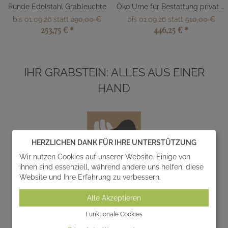
Runde Edelstahl Grableuchte
Öko Urne für Bestattung privat kaufen
bis 01.09.26 statt
290,00 €
bis 01.09.26 statt
510,00 €
253,75 €
*
446,25 €
*
IHR GRABSTEIN: ALLES AUS EINER
HAND
HERZLICHEN DANK FÜR IHRE UNTERSTÜTZUNG
Wir nutzen Cookies auf unserer Website. Einige von
ihnen sind essenziell, während andere uns helfen, diese
Website und Ihre Erfahrung zu verbessern.
Entwurf
Alle Akzeptieren
Wir entwerfen und realisieren gemeinsam mit Ihnen
einzigartige Gedenksteine zur individuellen
Funktionale Cookies
Gestaltung von Grabanlagen.