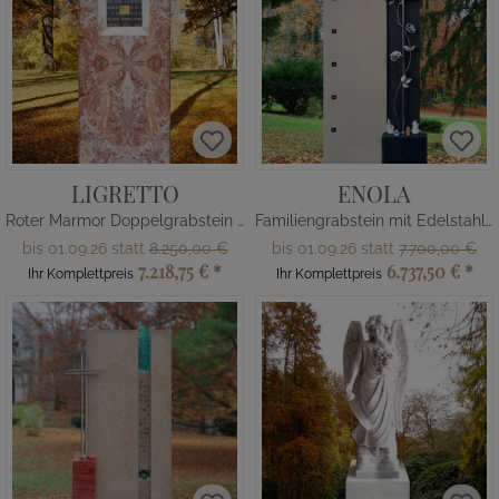
LIGRETTO
ENOLA
Roter Marmor Doppelgrabstein mit Bronze Fenster Ornament
Familiengrabstein mit Edelstahl Rosen & Kreuz
bis 01.09.26 statt
8.250,00 €
bis 01.09.26 statt
7.700,00 €
7.218,75 €
*
6.737,50 €
*
Ihr Komplettpreis
Ihr Komplettpreis