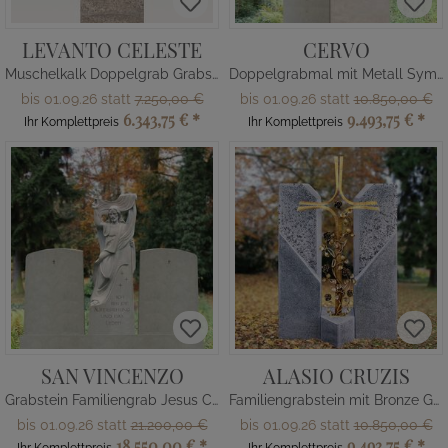
LEVANTO CELESTE
CERVO
Muschelkalk Doppelgrab Grabstein mit Glas
Doppelgrabmal mit Metall Symbol
bis 01.09.26 statt
7.250,00 €
bis 01.09.26 statt
10.850,00 €
6.343,75 €
*
9.493,75 €
*
Ihr Komplettpreis
Ihr Komplettpreis
SAN VINCENZO
ALASIO CRUZIS
Grabstein Familiengrab Jesus Christus Figur
Familiengrabstein mit Bronze Grabkreuz & Rosen
bis 01.09.26 statt
21.200,00 €
bis 01.09.26 statt
10.850,00 €
18.550,00 €
*
9.493,75 €
*