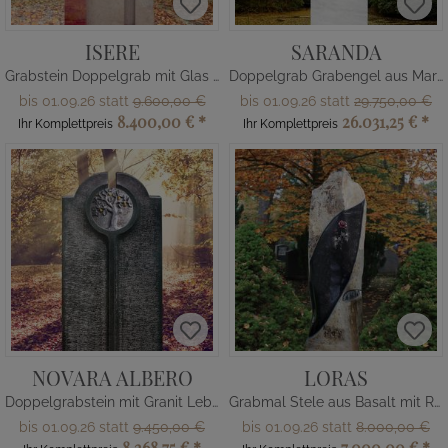
ISERE
SARANDA
Grabstein Doppelgrab mit Glas & Kreuz
Doppelgrab Grabengel aus Marmor
bis 01.09.26 statt
9.600,00 €
bis 01.09.26 statt
29.750,00 €
8.400,00 €
*
26.031,25 €
*
Ihr Komplettpreis
Ihr Komplettpreis
NOVARA ALBERO
LORAS
Doppelgrabstein mit Granit Lebensbaum Relief
Grabmal Stele aus Basalt mit Rose
bis 01.09.26 statt
9.450,00 €
bis 01.09.26 statt
8.000,00 €
8.268,75 €
*
7.000,00 €
*