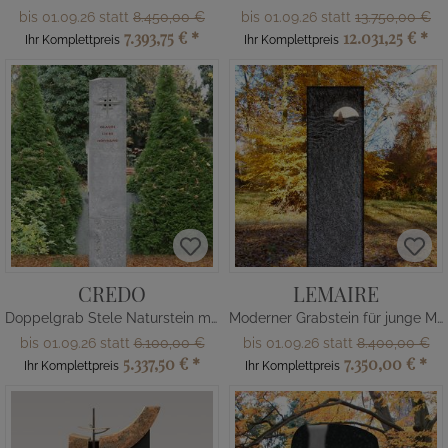
bis 01.09.26 statt
8.450,00 €
bis 01.09.26 statt
13.750,00 €
7.393,75 €
*
12.031,25 €
*
Ihr Komplettpreis
Ihr Komplettpreis
CREDO
LEMAIRE
Doppelgrab Stele Naturstein mit Kreuz
Moderner Grabstein für junge Menschen mit Boot
bis 01.09.26 statt
6.100,00 €
bis 01.09.26 statt
8.400,00 €
5.337,50 €
*
7.350,00 €
*
Ihr Komplettpreis
Ihr Komplettpreis