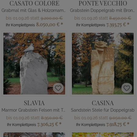
CASATO COLORE
PONTE VECCHIO
Grabmal mit Glas & Holzornament - Doppelgrab
Grabstein Doppelgrab mit Bronze Ornament Brücke
bis 01.09.26 statt
9.200,00 €
bis 01.09.26 statt
8.450,00 €
8.050,00 €
*
7.393,75 €
*
Ihr Komplettpreis
Ihr Komplettpreis
SLAVIA
CASINA
Marmor Grabstein Felsen mit Taube
Sandstein Stele für Doppelgrab
bis 01.09.26 statt
8.350,00 €
bis 01.09.26 statt
9.050,00 €
7.306,25 €
*
7.918,75 €
*
Ihr Komplettpreis
Ihr Komplettpreis