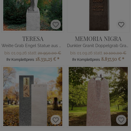
TERESA
MEMORIA NIGRA
Weiße Grab Engel Statue aus Marmor
Dunkler Granit Doppelgrab Grabstein mit Bronze Tafel
bis 01.09.26 statt
20.950,00 €
bis 01.09.26 statt
10.100,00 €
18.331,25 €
*
8.837,50 €
*
Ihr Komplettpreis
Ihr Komplettpreis