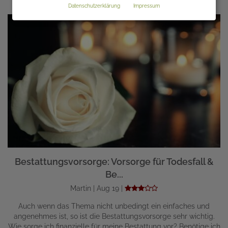
Datenschutzerklärung
Impressum
Bestattungsvorsorge: Vorsorge für Todesfall &
Be...
Martin | Aug 19 |
Auch wenn das Thema nicht unbedingt ein einfaches und
angenehmes ist, so ist die Bestattungsvorsorge sehr wichtig.
Wie sorge ich finanzielle für meine Bestattung vor? Benötige ich