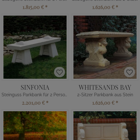
1.815,00 €
*
1.626,00 €
*
SINFONIA
WHITESANDS BAY
Steinguss Parkbank für 2 Personen
2-Sitzer Parkbank aus Stein
2.201,00 €
*
1.626,00 €
*