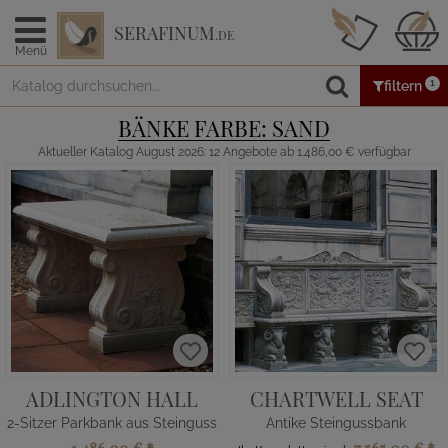
SERAFINUM
.DE
Menü
1
filtern
BÄNKE FARBE: SAND
Aktueller Katalog August 2026: 12 Angebote ab 1.486,00 € verfügbar
ADLINGTON HALL
CHARTWELL SEAT
2-Sitzer Parkbank aus Steinguss
Antike Steingussbank