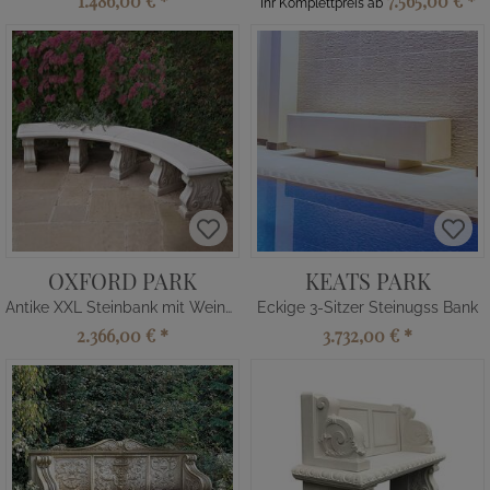
1.486,00 €
*
7.565,00 €
*
Ihr Komplettpreis ab
OXFORD PARK
KEATS PARK
Antike XXL Steinbank mit Weinmotiv
Eckige 3-Sitzer Steinugss Bank
2.366,00 €
*
3.732,00 €
*