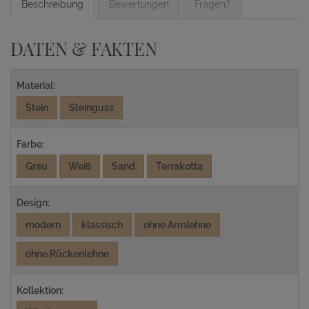
Beschreibung
Bewertungen
Fragen?
DATEN & FAKTEN
Material:
Stein
Steinguss
Farbe:
Grau
Weiß
Sand
Terrakotta
Design:
modern
klassisch
ohne Armlehne
ohne Rückenlehne
Kollektion: