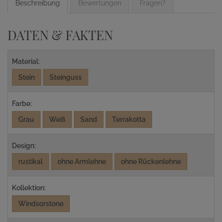
Beschreibung
Bewertungen
Fragen?
DATEN & FAKTEN
Material:
Stein
Steinguss
Farbe:
Grau
Weiß
Sand
Terrakotta
Design:
rustikal
ohne Armlehne
ohne Rückenlehne
Kollektion:
Windsorstone