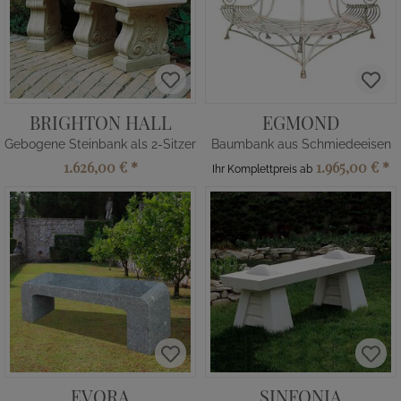
BRIGHTON HALL
EGMOND
Gebogene Steinbank als 2-Sitzer
Baumbank aus Schmiedeeisen
1.626,00 €
*
1.965,00 €
*
Ihr Komplettpreis ab
EVORA
SINFONIA