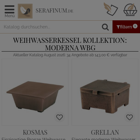
SERAFINUM
.DE
Menü
1
filtern
WEIHWASSERKESSEL KOLLEKTION:
MODERNA WBG
Aktueller Katalog August 2026: 34 Angebote ab 143,00 € verfügbar
KOSMAS
GRELLAN
Einzigartige Bronze Weihwasserschale
Elegante moderne Weihwasserschale