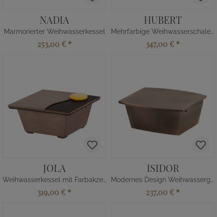
NADIA
HUBERT
Marmorierter Weihwasserkessel
Mehrfarbige Weihwasserschale Stein
253,00 €
*
347,00 €
*
JOLA
ISIDOR
Weihwasserkessel mit Farbakzent
Modernes Design Weihwassergefäß
319,00 €
*
237,00 €
*