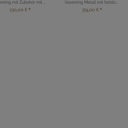
Vasenring mit Zubehör mit Herz
Vasenring Metall mit farblichem Element
230,00 €
*
374,00 €
*