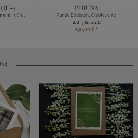
 QU-5
PERUNA
Modernes Grabstein Glasornament in Grün mit Blatt
Runde Edelstahl Grableuchte
statt
360,00 €
290,00 €
*
UM