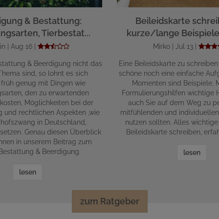
igung & Bestattung:
Beileidskarte schrei
ngsarten, Tierbestat...
kurze/lange Beispiele 
in | Aug 16 |
Mirko | Jul 13 |
tattung & Beerdigung nicht das
Eine Beileidskarte zu schreiben
hema sind, so lohnt es sich
schöne noch eine einfache Aufg
 früh genug mit Dingen wie
Momenten sind Beispiele, 
gsarten, den zu erwartenden
Formulierungshilfen wichtige Hi
kosten, Möglichkeiten bei der
auch Sie auf dem Weg zu pe
g und rechtlichen Aspekten ,wie
mitfühlenden und individuelle
hofszwang in Deutschland,
nutzen sollten. Alles wichti
setzen. Genau diesen Überblick
Beileidskarte schreiben, erfah
Ihnen in unserem Beitrag zum
estattung & Beerdigung.
lesen
lesen
zum Ratgeber