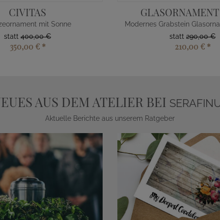
CIVITAS
GLASORNAMENT
zeornament mit Sonne
statt
400,00 €
statt
290,00 €
350,00 €
*
210,00 €
*
EUES AUS DEM ATELIER BEI
SERAFIN
Aktuelle Berichte aus unserem Ratgeber