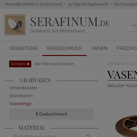
Versandkostenfrei in Deutschland
30 Tage Rückgaberecht
Rechnungska
SERAFINUM
.DE
Grabkunst aus Meisterhand
GRABSTEINE
GRABSCHMUCK
URNEN
FRIEDH
Serafinum.de
Schwarz
Alle Filter zurücksetzen
VASE
GRABVASEN
Aktueller Kata
Versenkvasen
Wandvasen
Vasenringe
Grabschmuck
MATERIAL