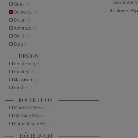
Grau
(8)
Ihr Komplettp
Schwarz
(8)
Braun
(5)
Anthrazit
(2)
Weiß
(1)
Blau
(1)
DESIGN
rechteckig
(6)
modern
(6)
klassisch
(4)
rund
(2)
KOLLEKTION
Moderna WBG
(4)
Classico SBG
(2)
Romantico RBG
(2)
HÖHE IN CM