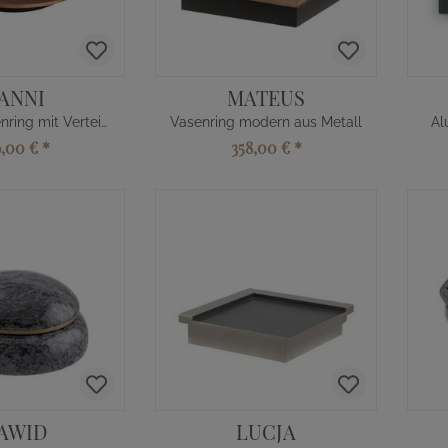
ANNI
MATEUS
Runder Vasenring mit Verteiler
Vasenring modern aus Metall
Al
6,00 €
*
358,00 €
*
AWID
LUCJA