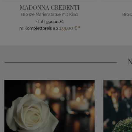
MADONNA CREDENTI
Bronze Marienstatue mit Kind
Bron
statt
391,00 €
259,00 €
*
Ihr Komplettpreis ab
N