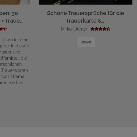
ben: 30
Schöne Trauersprüche für die
+ Traue...
Trauerkarte &...
Mirko | Jun 17 |
 ist weder eine
lesen
abe. In diesen
Muster und
lfsmittel, die
rsönlichen,
n Trauerworten
ge zum Thema
ren Sie hier.