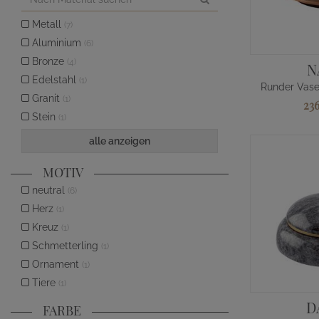
Metall
(7)
Aluminium
(6)
Bronze
(4)
N
Edelstahl
(1)
Granit
(1)
23
Stein
(1)
alle anzeigen
MOTIV
neutral
(6)
Herz
(1)
Kreuz
(1)
Schmetterling
(1)
Ornament
(1)
Tiere
(1)
D
FARBE