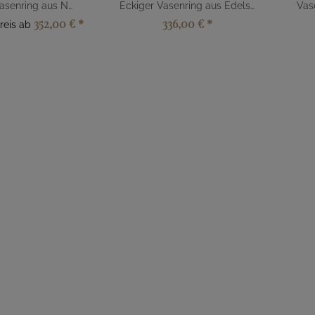
Gewölbter Vasenring aus Naturstein
Eckiger Vasenring aus Edelstahl
352,00 €
*
336,00 €
*
reis ab