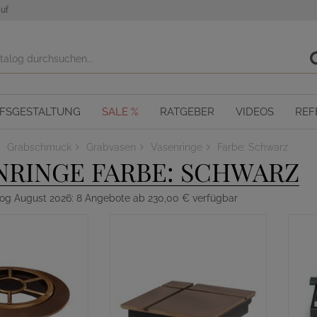
uf
OFSGESTALTUNG
SALE %
RATGEBER
VIDEOS
REF
Grabschmuck
Grabvasen
Vasenringe
Farbe: Schwarz
NRINGE FARBE: SCHWARZ
log August 2026: 8 Angebote ab 230,00 € verfügbar