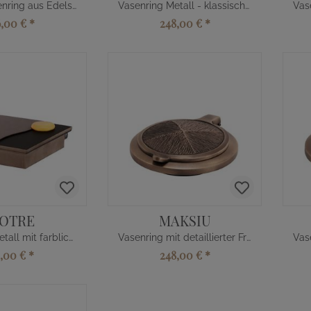
Eckiger Vasenring aus Edelstahl
Vasenring Metall - klassisches Design
6,00 €
*
248,00 €
*
IOTRE
MAKSIU
Vasenring Metall mit farblichem Element
Vasenring mit detaillierter Fräsung
4,00 €
*
248,00 €
*