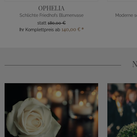
OPHELIA
Schlichte Friedhofs Blumenvase
Moderne s
statt
180,00 €
140,00 €
*
Ihr Komplettpreis ab
N