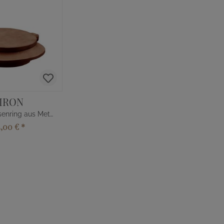
IRON
Zeitloser Vasenring aus Metall
5,00 €
*