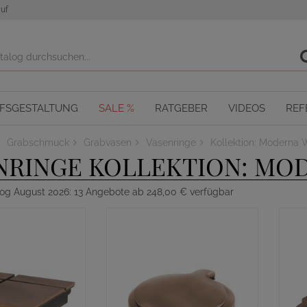
uf
OFSGESTALTUNG
SALE %
RATGEBER
VIDEOS
REF
Grabschmuck
Grabvasen
Vasenringe
Kollektion: Moderna
NRINGE KOLLEKTION: MO
log August 2026: 13 Angebote ab 248,00 € verfügbar