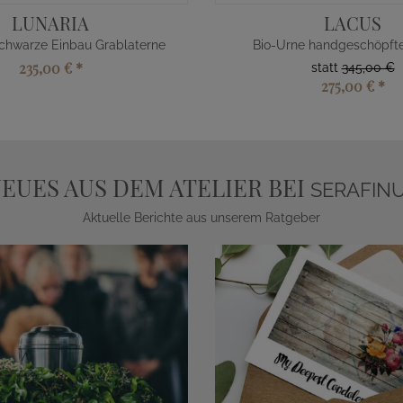
LUNARIA
LACUS
chwarze Einbau Grablaterne
Bio-Urne handgeschöpfte
235,00 €
*
statt
345,00 €
275,00 €
*
EUES AUS DEM ATELIER BEI
SERAFIN
Aktuelle Berichte aus unserem Ratgeber