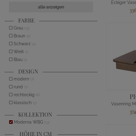
alle anzeigen
33
FARBE
Grau
(13)
Braun
(9)
Schwarz
(4)
Weiß
(1)
Blau
(1)
DESIGN
modern
(7)
rund
(7)
rechteckig
P
(6)
klassisch
(5)
37
KOLLEKTION
Moderna WBG
(13)
HÖHE IN CM