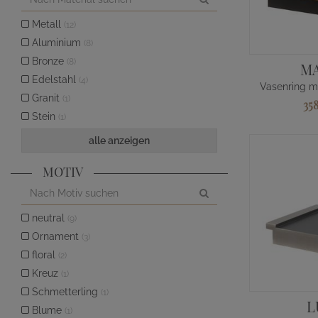
Metall
(12)
Aluminium
(8)
Bronze
(8)
M
Edelstahl
(4)
Vasenring m
Granit
(1)
35
Stein
(1)
alle anzeigen
MOTIV
neutral
(9)
Ornament
(3)
floral
(2)
Kreuz
(1)
Schmetterling
(1)
L
Blume
(1)