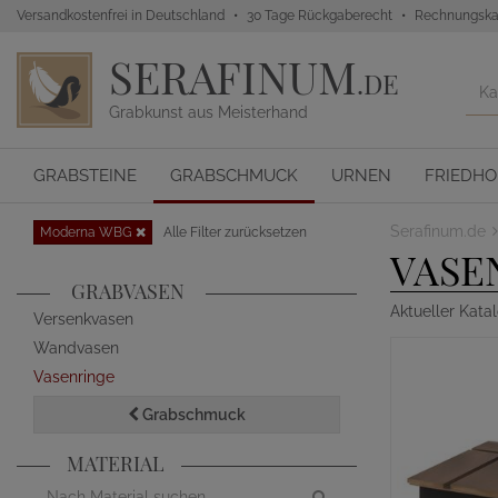
Versandkostenfrei in Deutschland
30 Tage Rückgaberecht
Rechnungska
SERAFINUM
.DE
Grabkunst aus Meisterhand
GRABSTEINE
GRABSCHMUCK
URNEN
FRIEDH
Serafinum.de
Moderna WBG
Alle Filter zurücksetzen
VASE
GRABVASEN
Aktueller Kata
Versenkvasen
Wandvasen
Vasenringe
Grabschmuck
MATERIAL