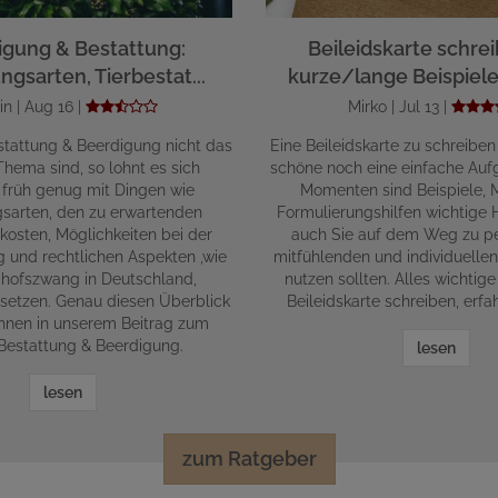
igung & Bestattung:
Beileidskarte schrei
ngsarten, Tierbestat...
kurze/lange Beispiele 
in | Aug 16 |
Mirko | Jul 13 |
tattung & Beerdigung nicht das
Eine Beileidskarte zu schreiben
hema sind, so lohnt es sich
schöne noch eine einfache Aufg
 früh genug mit Dingen wie
Momenten sind Beispiele, 
gsarten, den zu erwartenden
Formulierungshilfen wichtige Hi
kosten, Möglichkeiten bei der
auch Sie auf dem Weg zu pe
g und rechtlichen Aspekten ,wie
mitfühlenden und individuelle
hofszwang in Deutschland,
nutzen sollten. Alles wichti
setzen. Genau diesen Überblick
Beileidskarte schreiben, erfah
Ihnen in unserem Beitrag zum
estattung & Beerdigung.
lesen
lesen
zum Ratgeber