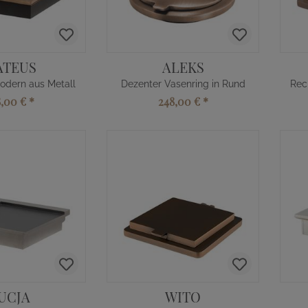
ATEUS
ALEKS
odern aus Metall
Dezenter Vasenring in Rund
8,00 €
*
248,00 €
*
UCJA
WITO