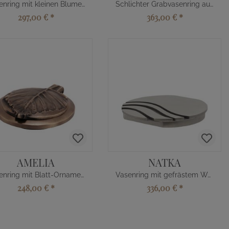
Vasenring mit kleinen Blumendetails
Schlichter Grabvasenring aus Edelstahl
297,00 €
*
363,00 €
*
AMELIA
NATKA
Vasenring mit Blatt-Ornament
Vasenring mit gefrästem Wellenmuster
248,00 €
*
336,00 €
*