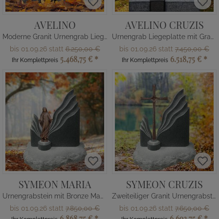
AVELINO
AVELINO CRUZIS
Moderne Granit Urnengrab Liegeplatte
Urnengrab Liegeplatte mit Grabkreuz
bis 01.09.26 statt
6.250,00 €
bis 01.09.26 statt
7.450,00 €
5.468,75 €
*
6.518,75 €
*
Ihr Komplettpreis
Ihr Komplettpreis
SYMEON MARIA
SYMEON CRUZIS
Urnengrabstein mit Bronze Madonna
Zweiteiliger Granit Urnengrabstein
bis 01.09.26 statt
7.850,00 €
bis 01.09.26 statt
7.650,00 €
6.868,75 €
*
6.693,75 €
*