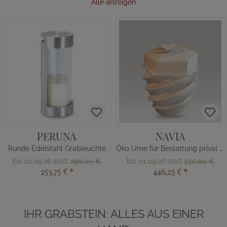
Alle anzeigen
PERUNA
NAVIA
Runde Edelstahl Grableuchte
Öko Urne für Bestattung privat kaufen
bis 01.09.26 statt
290,00 €
bis 01.09.26 statt
510,00 €
253,75 €
*
446,25 €
*
IHR GRABSTEIN: ALLES AUS EINER