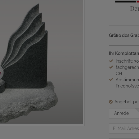
De
Größe des Grab
Ihr Komplettan
Inschrift: 3
fachgerech
CH
Abstimmung
Friedhofsv
Angebot per
Anrede
E-
Mail
Adresse