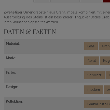
Zweiteiliger Urnengrabstein aus Granit Impala kombiniert mit ein
Ausarbeitung des Steins ist ein besonderer Hingucker. Jedes Grab
Ihren Wünschen gestaltet werden.
DATEN & FAKTEN
Material:
Glas
Grani
Motiv:
floral
Kug
Farbe:
Schwarz
Design:
modern
z
Kollektion:
Grabkunst SB 