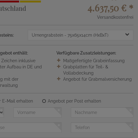
4.637,50 €
*
utschland
Versandkostenfrei
steins:
Urnengrabstein
- 75x65x14cm (HxBxT)
gebot enthält:
Verfügbare Zusatzleistungen:
0 Zeichen inklusive
Maßgefertigte Grabeinfassung
ter Aufbau in DE und
Grabplatten für Teil- &
Vollabdeckung
 mit der
Angebot für Grabmalversicherung
erwaltung
 E-Mail erhalten
Angebot per Post erhalten
Vorname
Nachname
Telefon