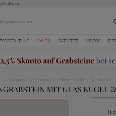
e Herstellung
OFSGESTALTUNG
SALE %
RATGEBER
VIDEOS
REF
Serafinum.de
Grabsteine
Urnengrabsteine
Grabplatten
NGRABSTEIN MIT GLAS KUGEL 
Her