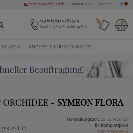
service@serafinum.de
Mein Konto
Kontakt
+49 (0)3641 4787520
Beratung Mo-Fr 10 bis 14 Uhr
ERENZEN
ANGEBOTE FÜR STEINMETZE
& ORCHIDEE -
SYMEON FLORA
Herstellungszeit:
ca. 14 Wochen
Ihr Komplettpreis
gestellt in
statt
5.300,00 €