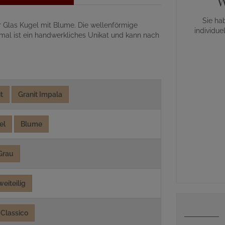
W
Sie ha
er Glas Kugel mit Blume. Die wellenförmige
individue
mal ist ein handwerkliches Unikat und kann nach
t
Granit Impala
el
Blume
Grau
weiteilig
Classico