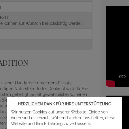
g
BxT)
aße können auf Wunsch berücksichtig werden
ADITION
assischer Handarbeit unter dem Einsatz
rtigen Naturstein. Jedes Denkmal wird für Sie
ein gefertigt. Somit gewährleisten wir einen
die Gestaltung Ihres Grabsteins mit einfließen
HERZLICHEN DANK FÜR IHRE UNTERSTÜTZUNG
alterischen Details und Feinheiten des
Wir nutzen Cookies auf unserer Website. Einige von
r bis zum abschließenden Aufbau auf der
ihnen sind essenziell, während andere uns helfen, diese
ikat, egal ob Beschriftung, Design oder Material
Website und Ihre Erfahrung zu verbessern.
en mit angefragt werden. Gern steht Ihnen unser