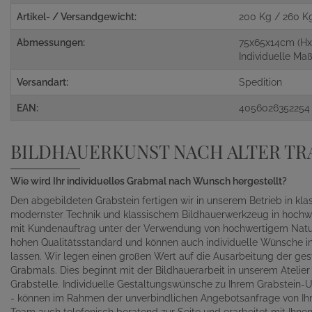
Artikel- / Versandgewicht:
200 Kg / 260 K
Abmessungen:
75x65x14cm (Hx
Individuelle M
Versandart:
Spedition
EAN:
4056026352254
BILDHAUERKUNST NACH ALTER TR
Wie wird Ihr individuelles Grabmal nach Wunsch hergestellt?
Den abgebildeten Grabstein fertigen wir in unserem Betrieb in kl
modernster Technik und klassischem Bildhauerwerkzeug in hochwe
mit Kundenauftrag unter der Verwendung von hochwertigem Naturst
hohen Qualitätsstandard und können auch individuelle Wünsche in 
lassen. Wir legen einen großen Wert auf die Ausarbeitung der gest
Grabmals. Dies beginnt mit der Bildhauerarbeit in unserem Atelie
Grabstelle. Individuelle Gestaltungswünsche zu Ihrem Grabstein-Un
- können im Rahmen der unverbindlichen Angebotsanfrage von Ihn