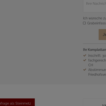
Nachricht
Ich wünsche zu
Grabeinfas
J
Ihr Komplettan
Inschrift: 3
fachgerech
CH
Abstimmung
Friedhofsv
frage als Steinmetz