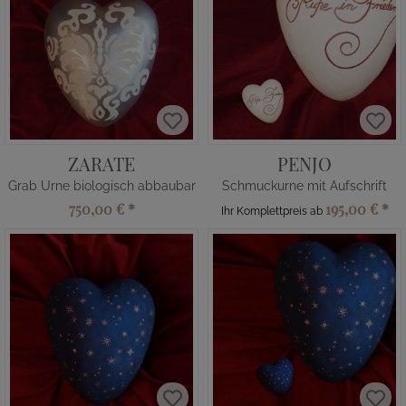
ZARATE
PENJO
Grab Urne biologisch abbaubar
Schmuckurne mit Aufschrift
750,00 €
*
195,00 €
*
Ihr Komplettpreis ab