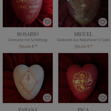
ROSARIO
MIGUEL
Überurne mit Schriftzug
Graburne aus Naturfaser in Gold
750,00 €
*
750,00 €
*
PARANA
PICA