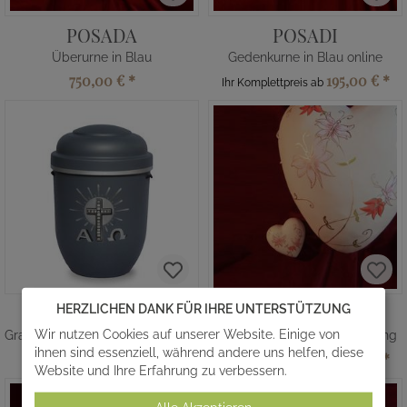
POSADA
POSADI
Überurne in Blau
Gedenkurne in Blau online
750,00 €
*
195,00 €
*
Ihr Komplettpreis ab
HANAKO
ZAPIOLI
HERZLICHEN DANK FÜR IHRE UNTERSTÜTZUNG
Wir nutzen Cookies auf unserer Website. Einige von
Graue verrottbare Urne mit Symbolen
Gedenkurne mit Schmetterling
ihnen sind essenziell, während andere uns helfen, diese
203,00 €
*
195,00 €
*
Ihr Komplettpreis ab
Website und Ihre Erfahrung zu verbessern.