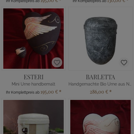
195,00 €
*
130,00 €
*
Ihr Komplettpreis ab
Ihr Komplettpreis ab
ESTERI
BARLETTA
Mini Urne handbemalt
Handgemachte Bio Urne aus Naturfaser
195,00 €
*
286,00 €
*
Ihr Komplettpreis ab