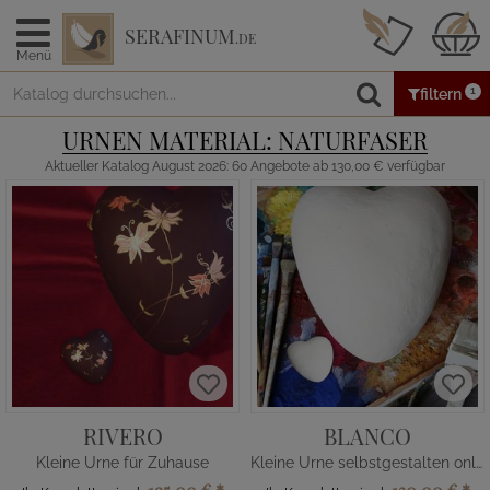
SERAFINUM
.DE
Menü
1
filtern
URNEN MATERIAL: NATURFASER
Aktueller Katalog August 2026: 60 Angebote ab 130,00 € verfügbar
RIVERO
BLANCO
Kleine Urne für Zuhause
Kleine Urne selbstgestalten online