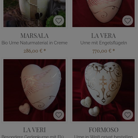
MARSALA
LA VERA
Bio Urne Naturmaterial in Creme
Urne mit Engelsflügeln
286,00 €
*
770,00 €
*
LA VERI
FORMOSO
Besondere Gedenkurne mit Flügeln
Urne in Weiß privat bestellen