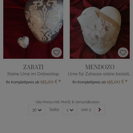
ZARATI
MENDOZO
Kleine Urne im Onlineshop
Urne für Zuhause online bestellen
195,00 €
*
195,00 €
*
Ihr Komplettpreis ab
Ihr Komplettpreis ab
*
Alle Preise inkl. MwSt. & Versandkosten
Seite
von 2
36
1