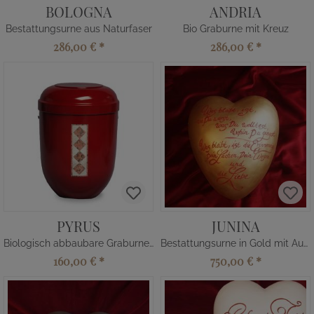
BOLOGNA
ANDRIA
Bestattungsurne aus Naturfaser
Bio Graburne mit Kreuz
286,00 €
*
286,00 €
*
PYRUS
JUNINA
Biologisch abbaubare Graburne rot
Bestattungsurne in Gold mit Aufschrift
160,00 €
*
750,00 €
*