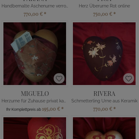
Handbemalte Aschenurne verrottbar
Herz Überurne Rot online
770,00 €
*
750,00 €
*
MIGUELO
RIVERA
Herzurne für Zuhause privat kaufen
Schmetterling Urne aus Keramik
195,00 €
*
770,00 €
*
Ihr Komplettpreis ab