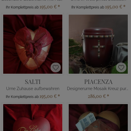
195,00 €
*
195,00 €
*
Ihr Komplettpreis ab
Ihr Komplettpreis ab
SALTI
PIACENZA
Urne Zuhause aufbewahren
Designerurne Mosaik Kreuz purpurrot
195,00 €
*
286,00 €
*
Ihr Komplettpreis ab