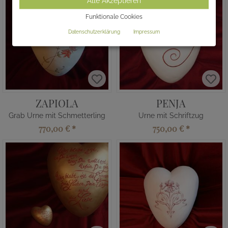
Alle Akzeptieren
Funktionale Cookies
Datenschutzerklärung
Impressum
ZAPIOLA
PENJA
Grab Urne mit Schmetterling
Urne mit Schriftzug
770,00 €
*
750,00 €
*