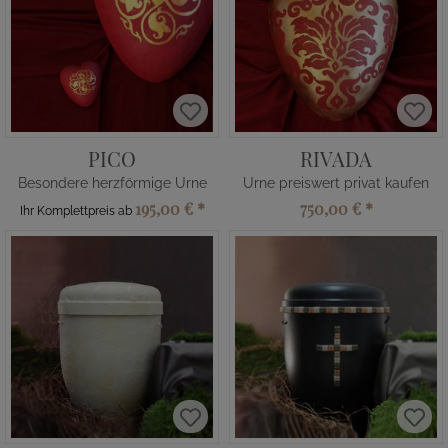
PICO
RIVADA
Besondere herzförmige Urne
Urne preiswert privat kaufen
195,00 €
*
750,00 €
*
Ihr Komplettpreis ab