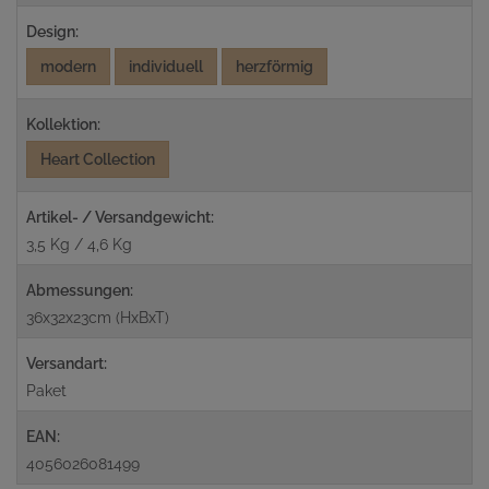
Design:
modern
individuell
herzförmig
Kollektion:
Heart Collection
Artikel- / Versandgewicht:
3,5 Kg / 4,6 Kg
Abmessungen:
36x32x23cm (HxBxT)
Versandart:
Paket
EAN:
4056026081499