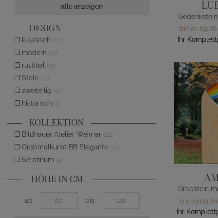
LU
alle anzeigen
DESIGN
bis 01.09.26
Ihr Komplett
klassisch
(83)
modern
(56)
rustikal
(19)
Stele
(18)
zweiteilig
(12)
historisch
(2)
KOLLEKTION
Bildhauer Atelier Weimar
(121)
Grabmalkunst BB Elegante
(14)
Serafinum
(4)
AM
HÖHE IN CM
ab
bis
bis 01.09.26
Ihr Komplett