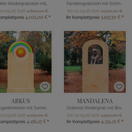
Dunkler Kindergrabstein mit Ammonit
Familiengrabstein mit Schmetterling
 01.09.26 statt
4.600,00 €
bis 01.09.26 statt
4.500,00 €
4.025,00 €
*
3.937,50 €
*
Komplettpreis
Ihr Komplettpreis
ARKUS
MANDALENA
Grabgedenkstein mit Sonne & Regenbogen
Grabmal Kindergrab mit Bronze Elfe
 01.09.26 statt
4.750,00 €
bis 01.09.26 statt
4.950,00 €
4.156,25 €
*
4.331,25 €
*
Komplettpreis
Ihr Komplettpreis