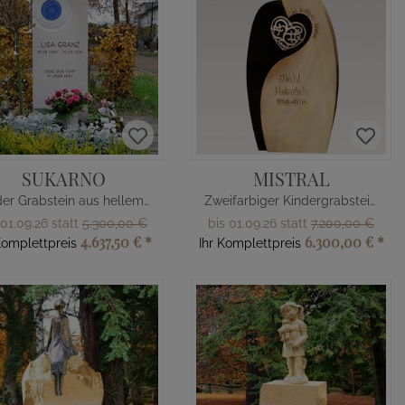
SUKARNO
MISTRAL
Kinder Grabstein aus hellem Kalkstein mit Glas Einsatz
Zweifarbiger Kindergrabstein mit Herz aus Granit & Quarzit
 01.09.26 statt
5.300,00 €
bis 01.09.26 statt
7.200,00 €
4.637,50 €
*
6.300,00 €
*
Komplettpreis
Ihr Komplettpreis