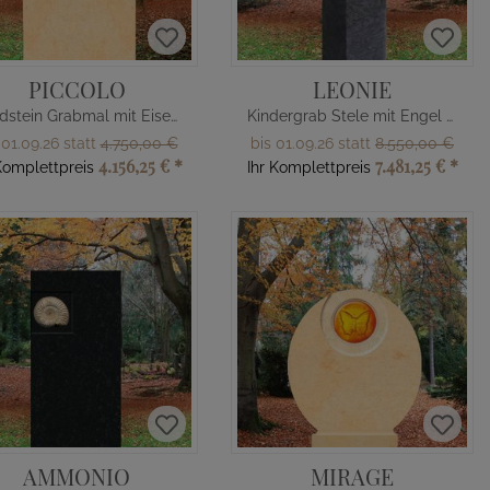
PICCOLO
LEONIE
Sandstein Grabmal mit Eisenbahn
Kindergrab Stele mit Engel Figur
 01.09.26 statt
4.750,00 €
bis 01.09.26 statt
8.550,00 €
4.156,25 €
*
7.481,25 €
*
Komplettpreis
Ihr Komplettpreis
AMMONIO
MIRAGE