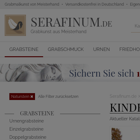
Grabmalkunst von Meisterhand
Versandkostenfrei in Deutschland
Eigen
SERAFINUM
.DE
Grabkunst aus Meisterhand
GRABSTEINE
GRABSCHMUCK
URNEN
FRIEDH
Serafinum.de
Naturstein
Alle Filter zurücksetzen
KIND
GRABSTEINE
Aktueller Kata
Urnengrabsteine
Einzelgrabsteine
Doppelgrabsteine