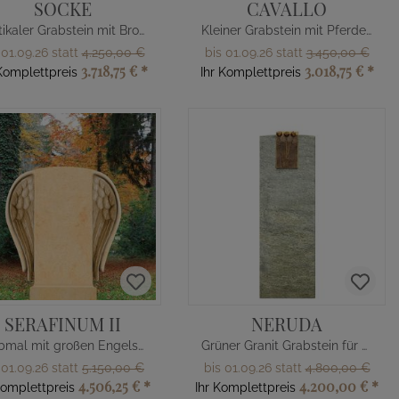
SOCKE
CAVALLO
Rustikaler Grabstein mit Bronze Raben
Kleiner Grabstein mit Pferdekopf
 01.09.26 statt
4.250,00 €
bis 01.09.26 statt
3.450,00 €
3.718,75 €
*
3.018,75 €
*
 Komplettpreis
Ihr Komplettpreis
SERAFINUM II
NERUDA
Grabmal mit großen Engelsflügeln
Grüner Granit Grabstein für Kindergrab mit Bronze Design
 01.09.26 statt
5.150,00 €
bis 01.09.26 statt
4.800,00 €
4.506,25 €
*
4.200,00 €
*
Komplettpreis
Ihr Komplettpreis