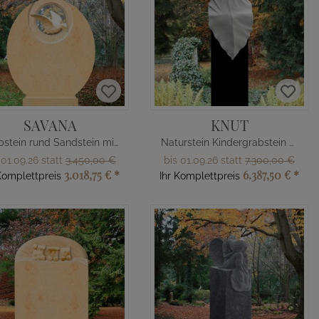
SAVANA
KNUT
Grabstein rund Sandstein mit Vogel
Naturstein Kindergrabstein mit Teddy Figur
 01.09.26 statt
3.450,00 €
bis 01.09.26 statt
7.300,00 €
3.018,75 €
*
6.387,50 €
*
Komplettpreis
Ihr Komplettpreis