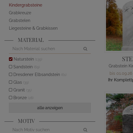
Kindergrabsteine
Grabkreuze
Grabstelen
Liegesteine & Grabkissen
MATERIAL
STE
Naturstein
(139)
Sandstein
(69)
bis 01.09.26
Dresdener Elbsandstein
(61)
Ihr Komplett
Glas
(39)
Granit
(35)
Bronze
(28)
alle anzeigen
MOTIV