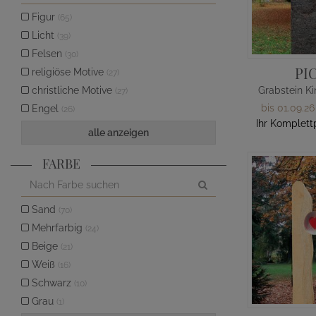
Figur
(65)
Licht
(39)
Felsen
(30)
PI
religiöse Motive
(27)
christliche Motive
(27)
bis 01.09.26
Engel
(26)
Ihr Komplett
alle anzeigen
FARBE
Sand
(70)
Mehrfarbig
(24)
Beige
(21)
Weiß
(16)
Schwarz
(10)
Grau
(1)