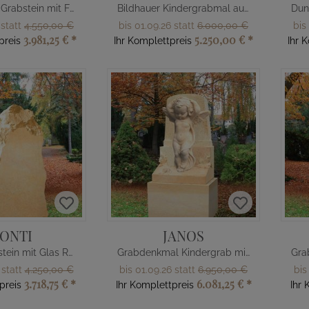
Individueller Grabstein mit Fußabdruck
Bildhauer Kindergrabmal aus Kalkstein mit Gravur
 statt
4.550,00 €
bis 01.09.26 statt
6.000,00 €
bis
3.981,25 €
*
5.250,00 €
*
preis
Ihr Komplettpreis
Ihr 
ONTI
JANOS
Felsen Grabstein mit Glas Regenbogen
Grabdenkmal Kindergrab mit Engel
 statt
4.250,00 €
bis 01.09.26 statt
6.950,00 €
bis
3.718,75 €
*
6.081,25 €
*
preis
Ihr Komplettpreis
Ihr 