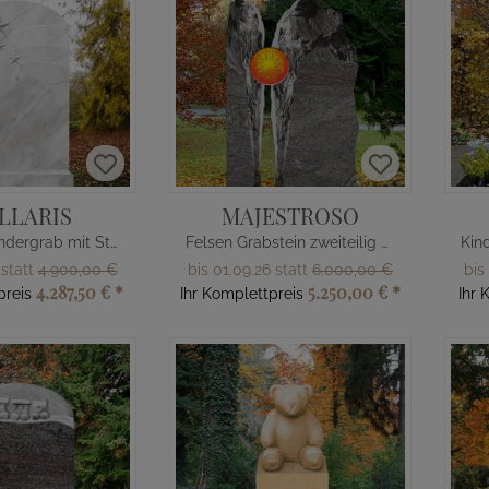
LLARIS
MAJESTROSO
Grabstein Kindergrab mit Sternen
Felsen Grabstein zweiteilig Glas Sonne
 statt
4.900,00 €
bis 01.09.26 statt
6.000,00 €
bis
4.287,50 €
*
5.250,00 €
*
preis
Ihr Komplettpreis
Ihr 