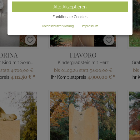
Alle Akzeptieren
Funktionale Cookies
Datenschutzerklärung
Impressum
ORINA
FIAVORO
Grabstein für Kind mit Sonnenblume
Kindergrabstein mit Herz
 statt
4.700,00 €
bis 01.09.26 statt
5.600,00 €
bis
4.112,50 €
*
4.900,00 €
*
preis
Ihr Komplettpreis
Ihr 