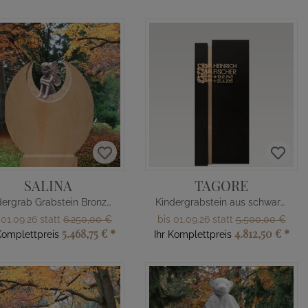
SALINA
TAGORE
Kindergrab Grabstein Bronze Elfe
Kindergrabstein aus schwarzem Granit mit Bronze Ornament
 01.09.26 statt
6.250,00 €
bis 01.09.26 statt
5.500,00 €
5.468,75 €
*
4.812,50 €
*
Komplettpreis
Ihr Komplettpreis