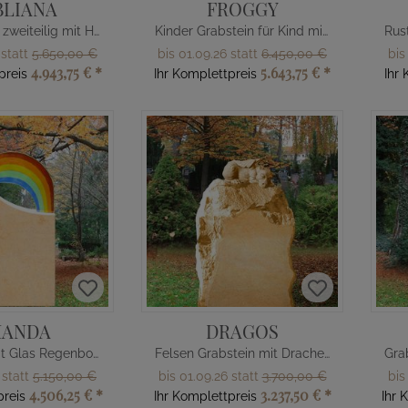
BLIANA
FROGGY
Gedenkstein zweiteilig mit Herz
Kinder Grabstein für Kind mit Frosch Figur
 statt
5.650,00 €
bis 01.09.26 statt
6.450,00 €
bis
4.943,75 €
*
5.643,75 €
*
preis
Ihr Komplettpreis
Ihr
ANDA
DRAGOS
Grabstein mit Glas Regenbogen
Felsen Grabstein mit Drachen Figur
 statt
5.150,00 €
bis 01.09.26 statt
3.700,00 €
bis
4.506,25 €
*
3.237,50 €
*
preis
Ihr Komplettpreis
Ihr 