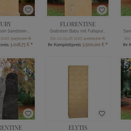
FURY
FLORENTINE
Kindergrabstein Sandstein mit Pferd
Grabstein Baby mit Fußspuren
 statt
3.450,00 €
bis 01.09.26 statt
4.000,00 €
bis
3.018,75 €
*
3.500,00 €
*
preis
Ihr Komplettpreis
Ihr 
RENTINE
ELYTIS