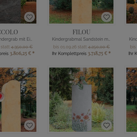
CCOLO
FILOU
Grabstein Kindergrab mit Eisenbahn
Kindergrabmal Sandstein mit Teddy Bär
 statt
4.350,00 €
bis 01.09.26 statt
4.250,00 €
bis
3.806,25 €
*
3.718,75 €
*
preis
Ihr Komplettpreis
Ihr 