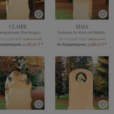
CLAIRE
MAJA
Kindergrabstein Sternengucker Figur
Grabmal für Kind mit Mädchen Figur
 01.09.26 statt
4.900,00 €
bis 01.09.26 statt
3.850,00 €
4.287,50 €
*
3.368,75 €
*
Komplettpreis
Ihr Komplettpreis