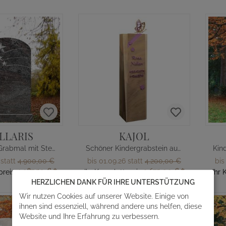
LLARIS
KAJOL
Kindergrab Grabmal mit Sternen
Schöner Kindergrabstein aus Quarzit mit rosa Blumen & Schmetterling
 statt
4.900,00 €
bis 01.09.26 statt
4.200,00 €
bis
4.287,50 €
*
3.675,00 €
*
preis
Ihr Komplettpreis
Ihr 
HERZLICHEN DANK FÜR IHRE UNTERSTÜTZUNG
Wir nutzen Cookies auf unserer Website. Einige von
ihnen sind essenziell, während andere uns helfen, diese
Website und Ihre Erfahrung zu verbessern.