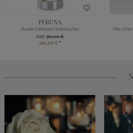
PERUNA
Runde Edelstahl Grableuchte
Öko Urne f
statt
360,00 €
290,00 €
*
N