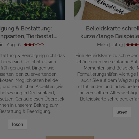
igung & Bestattung:
Beileidskarte schrei
ngsarten, Tierbestat...
kurze/lange Beispiele 
in | Aug 16 |
Mirko | Jul 13 |
tattung & Beerdigung nicht das
Eine Beileidskarte zu schreiben
hema sind, so lohnt es sich
schöne noch eine einfache Aufg
 früh genug mit Dingen wie
Momenten sind Beispiele, 
gsarten, den zu erwartenden
Formulierungshilfen wichtige Hi
kosten, Möglichkeiten bei der
auch Sie auf dem Weg zu pe
g und rechtlichen Aspekten ,wie
mitfühlenden und individuelle
hofszwang in Deutschland,
nutzen sollten. Alles wichti
setzen. Genau diesen Überblick
Beileidskarte schreiben, erfah
Ihnen in unserem Beitrag zum
estattung & Beerdigung.
lesen
lesen