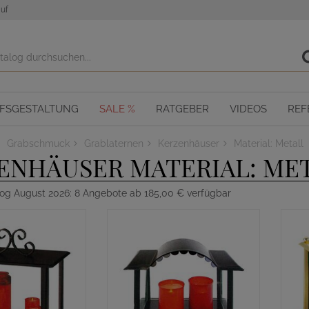
uf
OFSGESTALTUNG
SALE %
RATGEBER
VIDEOS
REF
Grabschmuck
Grablaternen
Kerzenhäuser
Material: Metall
ENHÄUSER MATERIAL: ME
log August 2026: 8 Angebote ab 185,00 € verfügbar