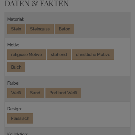
DATEN & FAKTEN
Material:
Stein
Steinguss
Beton
Motiv:
religiöse Motive
stehend
christliche Motive
Buch
Farbe:
Weiß
Sand
Portland Weiß
Design:
klassisch
Kollektion: