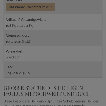
Dresdener Steinmanufaktur
Artikel- / Versandgewicht:
108 Kg / 140,4 Kg
Abmessungen:
109x32cm (HxB)
Versandart:
Spedition
EAN:
4056026013810
GROSSE STATUE DES HEILIGEN P
AULUS MIT SCHWERT UND BUCH
Diese besondere Heiligenskulptur des Schutzpatrons Heiliger