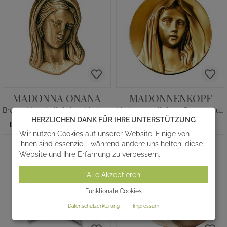
MADONNA ONANA
MADONNENKOPF
Bronze Wandrelief einer Madonna
Madonnenrelief aus Bronze - rund
HERZLICHEN DANK FÜR IHRE UNTERSTÜTZUNG
150,00 €
*
250,00 €
*
Ihr Komplettpreis ab
Wir nutzen Cookies auf unserer Website. Einige von
ihnen sind essenziell, während andere uns helfen, diese
Website und Ihre Erfahrung zu verbessern.
Alle Akzeptieren
Funktionale Cookies
Datenschutzerklärung
Impressum