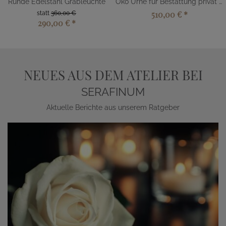
Runde Edelstahl Grableuchte
Öko Urne für Bestattung privat kaufen
510,00 €
*
statt
360,00 €
290,00 €
*
NEUES AUS DEM ATELIER BEI
SERAFINUM
Aktuelle Berichte aus unserem Ratgeber