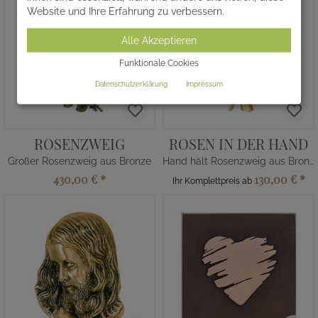
Website und Ihre Erfahrung zu verbessern.
Alle Akzeptieren
Funktionale Cookies
Datenschutzerklärung
Impressum
ROSENZWEIG
ROSEN IN DER HAND
Großer Rosenzweig aus Bronze
Hand hält Rosenzweig aus Bronze
430,00 €
*
130,00 €
*
Ihr Komplettpreis ab