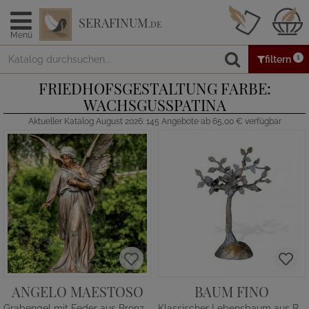
SERAFINUM
.DE
Menü
1
filtern
FRIEDHOFSGESTALTUNG FARBE:
WACHSGUSSPATINA
Aktueller Katalog August 2026: 145 Angebote ab 65,00 € verfügbar
ANGELO MAESTOSO
BAUM FINO
Grabengel mit Feder aus Bronze - groß
Klassischer Lebensbaum aus Bronze