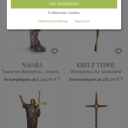
Alle Akzeptieren
Funktionale Cookies
Datenschutzerklärung
Impressum
NAIARA
KREUZ TYDFIL
Trauernde Bronzefrau - lebensgroß
Bronzekreuz für Grabsteine
5.345,00 €
*
485,00 €
*
Ihr Komplettpreis ab
Ihr Komplettpreis ab