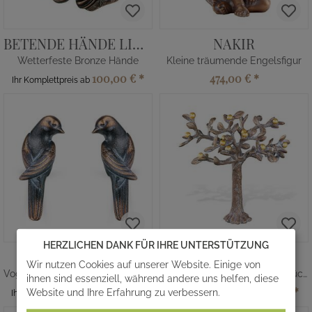
BETENDE HÄNDE LINKS
NAKIR
Wetterfeste Bronze Hände
Kleine träumende Engelsfigur
100,00 €
*
474,00 €
*
Ihr Komplettpreis ab
HERZLICHEN DANK FÜR IHRE UNTERSTÜTZUNG
VÖGEL VIGO
BAUM TAM
Wir nutzen Cookies auf unserer Website. Einige von
Vogelfiguren als Kantendekoration
Bronzebaum mit goldenen Früchten
ihnen sind essenziell, während andere uns helfen, diese
200,00 €
*
435,00 €
*
Website und Ihre Erfahrung zu verbessern.
Ihr Komplettpreis ab
Ihr Komplettpreis ab