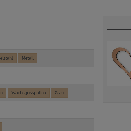
elstahl
Metall
ün
Wachsgusspatina
Grau