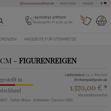
service@serafinum.de
Mein Konto
Kontakt
+49 (0)3641 4787520
Beratung Mo-Fr 10 bis 14 Uhr
ERENZEN
ANGEBOTE FÜR STEINMETZE
0CM -
FIGURENREIGEN
Lieferstatus:
ca. 2 Wochen
gestellt in
Ihr Komplettpreis ab
1.570,00 €
*
utschland
Versandkostenfrei
xBxT)
, Farbe: Braun
, Kollektion: Classico SBG