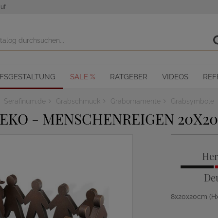
uf
OFSGESTALTUNG
SALE %
RATGEBER
VIDEOS
REF
Serafinum.de
Grabschmuck
Grabornamente
Grabsymbole
EKO - MENSCHENREIGEN 20X2
Her
De
8x20x20cm (H