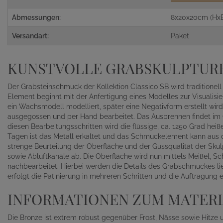
Abmessungen:
8x20x20cm (Hx
Versandart:
Paket
KUNSTVOLLE GRABSKULPTUR
Der Grabsteinschmuck der Kollektion Classico SB wird traditionell
Element beginnt mit der Anfertigung eines Modelles zur Visualisi
ein Wachsmodell modelliert, später eine Negativform erstellt wird
ausgegossen und per Hand bearbeitet. Das Ausbrennen findet im O
diesen Bearbeitungsschritten wird die flüssige, ca. 1250 Grad heiß
Tagen ist das Metall erkaltet und das Schmuckelement kann aus
strenge Beurteilung der Oberfläche und der Gussqualität der Skul
sowie Abluftkanäle ab. Die Oberfläche wird nun mittels Meißel, S
nachbearbeitet. Hierbei werden die Details des Grabschmuckes li
erfolgt die Patinierung in mehreren Schritten und die Auftragung
INFORMATIONEN ZUM MATERI
Die Bronze ist extrem robust gegenüber Frost, Nässe sowie Hitze 