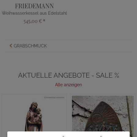
FRIEDEMANN
Weihwasserkessel aus Edelstahl
545,00 €
*
GRABSCHMUCK
AKTUELLE ANGEBOTE - SALE %
Alle anzeigen