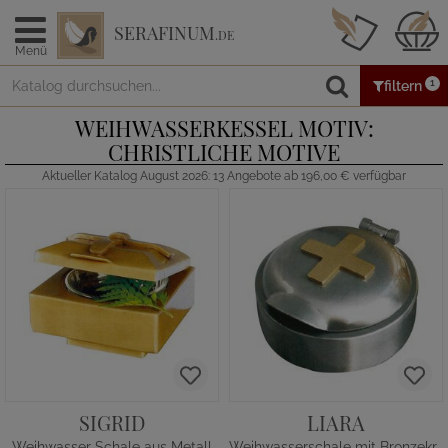
SERAFINUM
.DE
Menü
1
filtern
WEIHWASSERKESSEL MOTIV:
CHRISTLICHE MOTIVE
Aktueller Katalog August 2026: 13 Angebote ab 196,00 € verfügbar
SIGRID
LIARA
Weihwasser Schale aus Metall
Weihwasserschale mit Bronzekreuz