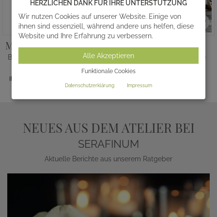
HERZLICHEN DANK FÜR IHRE UNTERSTÜTZUNG
Wir nutzen Cookies auf unserer Website. Einige von
ihnen sind essenziell, während andere uns helfen, diese
Website und Ihre Erfahrung zu verbessern.
MADONNA CREDENTI
CIVITAS
Alle Akzeptieren
Bronze Marienstatue mit Kind
Bronzeornament mit Sonne
statt
391,00 €
statt
400,00 €
Funktionale Cookies
259,00 €
*
350,00 €
*
Ihr Komplettpreis ab
Datenschutzerklärung
Impressum
NEUES AUS DEM ATELIER BEI
SERAFINUM
Aktuelle Berichte aus unserem Ratgeber