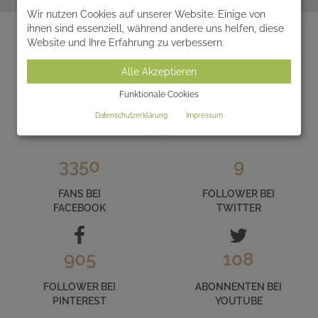
zum Ratgeber
Wir nutzen Cookies auf unserer Website. Einige von
ihnen sind essenziell, während andere uns helfen, diese
Website und Ihre Erfahrung zu verbessern.
LERNEN SIE SERAFINUM IM INTERNET
Alle Akzeptieren
KENNEN
Funktionale Cookies
Datenschutzerklärung
Impressum
und folgen Sie uns auf unseren zahlreichen Social Media
Kanälen
3350
9
FANS BEI
FOLLOWER BEI
FACEBOOK
TWITTER
905
108
FOLLOWER BEI
ABONNENTEN BEI
PINTEREST
YOUTUBE