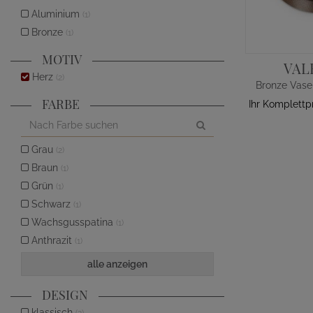
Aluminium
(1)
Bronze
(1)
MOTIV
VAL
Herz
(2)
FARBE
Ihr Komplettp
Grau
(2)
Braun
(1)
Grün
(1)
Schwarz
(1)
Wachsgusspatina
(1)
Anthrazit
(1)
alle anzeigen
DESIGN
klassisch