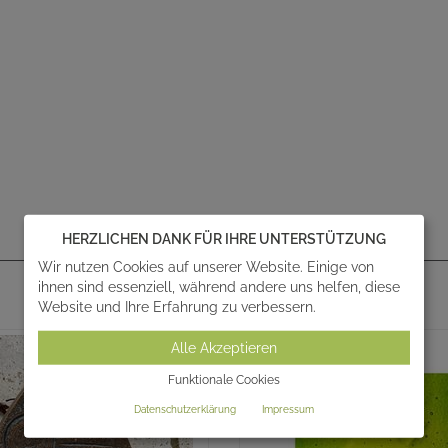
HERZLICHEN DANK FÜR IHRE UNTERSTÜTZUNG
AKTUELLE ANGEBOTE - SALE %
Wir nutzen Cookies auf unserer Website. Einige von
ihnen sind essenziell, während andere uns helfen, diese
Alle anzeigen
Website und Ihre Erfahrung zu verbessern.
Alle Akzeptieren
Funktionale Cookies
Datenschutzerklärung
Impressum