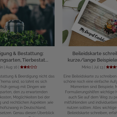
igung & Bestattung:
Beileidskarte schrei
ngsarten, Tierbestat...
kurze/lange Beispiele 
in | Aug 16 |
Mirko | Jul 13 |
tattung & Beerdigung nicht das
Eine Beileidskarte zu schreiben
hema sind, so lohnt es sich
schöne noch eine einfache Aufg
 früh genug mit Dingen wie
Momenten sind Beispiele, 
gsarten, den zu erwartenden
Formulierungshilfen wichtige Hi
kosten, Möglichkeiten bei der
auch Sie auf dem Weg zu pe
g und rechtlichen Aspekten ,wie
mitfühlenden und individuelle
hofszwang in Deutschland,
nutzen sollten. Alles wichti
setzen. Genau diesen Überblick
Beileidskarte schreiben, erfah