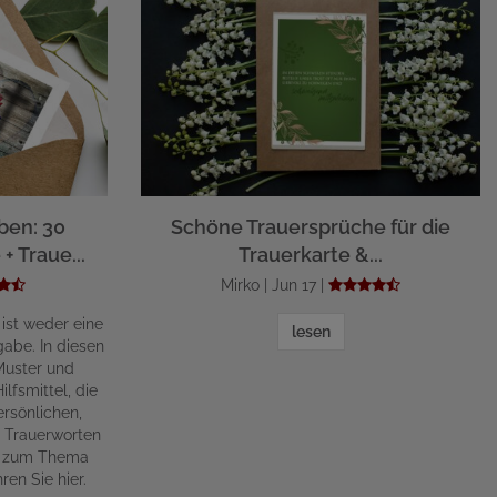
ben: 30
Schöne Trauersprüche für die
+ Traue...
Trauerkarte &...
Mirko | Jun 17 |
 ist weder eine
lesen
abe. In diesen
Muster und
lfsmittel, die
rsönlichen,
n Trauerworten
ge zum Thema
ren Sie hier.