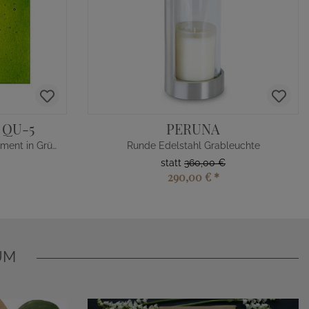
 QU-5
PERUNA
Modernes Grabstein Glasornament in Grün mit Blatt
Runde Edelstahl Grableuchte
statt
360,00 €
290,00 €
*
UM