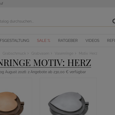
uf
OFSGESTALTUNG
SALE %
RATGEBER
VIDEOS
REF
Grabschmuck
Grabvasen
Vasenringe
Motiv: Herz
NRINGE MOTIV: HERZ
log August 2026: 2 Angebote ab 230,00 € verfügbar