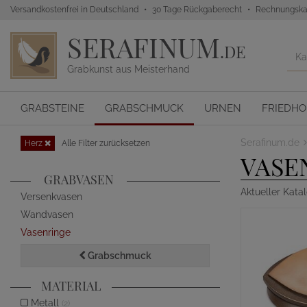
Versandkostenfrei in Deutschland
30 Tage Rückgaberecht
Rechnungska
SERAFINUM
.DE
Grabkunst aus Meisterhand
GRABSTEINE
GRABSCHMUCK
URNEN
FRIEDH
Serafinum.de
Herz
Alle Filter zurücksetzen
VASE
GRABVASEN
Aktueller Kata
Versenkvasen
Wandvasen
Vasenringe
Grabschmuck
MATERIAL
Metall
(2)