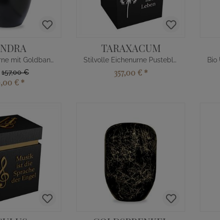
ONDRA
TARAXACUM
Schwarze Urne mit Goldband
Stilvolle Eichenurne Pusteblume
357,00 €
*
t
157,00 €
0,00 €
*