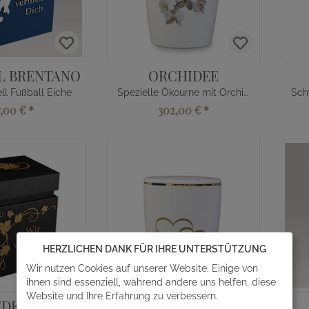
L BRENTANO
ORCHIDEE
l Fußball Eiche
Spezielle Ökourne mit Orchidee kaufen
7,00 €
*
302,00 €
*
HERZLICHEN DANK FÜR IHRE UNTERSTÜTZUNG
Wir nutzen Cookies auf unserer Website. Einige von
ihnen sind essenziell, während andere uns helfen, diese
Website und Ihre Erfahrung zu verbessern.
EDERA
DOPPELHERZEN