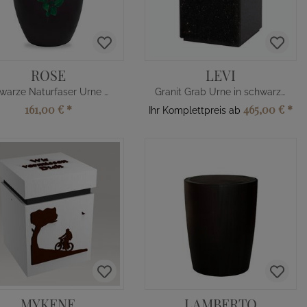
ROSE
LEVI
Schwarze Naturfaser Urne mit Rose
Granit Grab Urne in schwarz - eckig
161,00 €
*
465,00 €
*
Ihr Komplettpreis ab
MYKENE
LAMBERTO