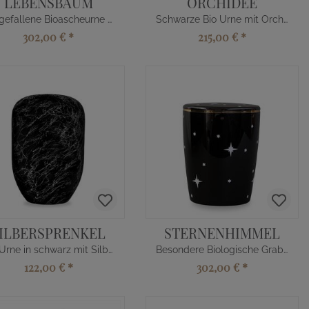
LEBENSBAUM
ORCHIDEE
Ausgefallene Bioascheurne mit Baum kaufen
Schwarze Bio Urne mit Orchidee Motiv
302,00 €
*
215,00 €
*
ILBERSPRENKEL
STERNENHIMMEL
Bio Urne in schwarz mit Silbersprenkel
Besondere Biologische Graburne mit Sternen
122,00 €
*
302,00 €
*