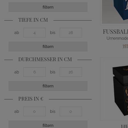
filtern
TIEFE IN CM
FUSSBAL
ab
bis
Urnenmodel
35
filtern
DURCHMESSER IN CM
ab
bis
filtern
PREIS IN €
ab
bis
H
filtern