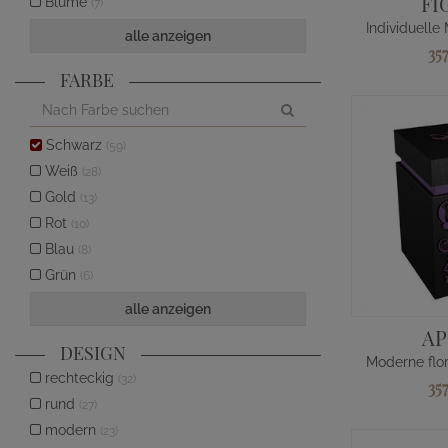
FI
Blume
(7)
alle anzeigen
35
FARBE
Schwarz
(59)
Weiß
(28)
Gold
(13)
Rot
(10)
Blau
(8)
Grün
(6)
alle anzeigen
AP
DESIGN
rechteckig
(32)
35
rund
(27)
modern
(23)