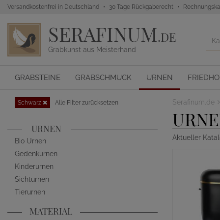
Versandkostenfrei in Deutschland
30 Tage Rückgaberecht
Rechnungska
SERAFINUM
.DE
Grabkunst aus Meisterhand
GRABSTEINE
GRABSCHMUCK
URNEN
FRIEDH
Serafinum.de
Schwarz
Alle Filter zurücksetzen
URNE
URNEN
Aktueller Kata
Bio Urnen
Gedenkurnen
Kinderurnen
Sichturnen
Tierurnen
MATERIAL