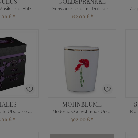
GULUS
GOLDSPRENKEL
Individuelle Musik Urne Holz handgemacht
Schwarze Urne mit Goldsprenkel
7,00 €
*
122,00 €
*
IALES
MOHNBLUME
S
Moderne florale Überurne aus Eichenholz
Moderne Öko Schmuck Urne aus Naturstoff
7,00 €
*
302,00 €
*