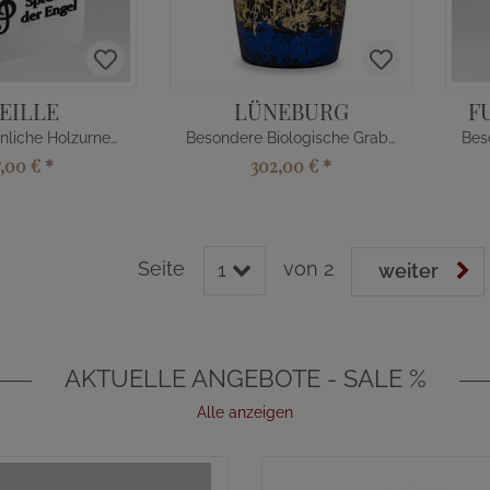
EILLE
LÜNEBURG
F
Außergewöhnliche Holzurne Violinenschlüssel
Besondere Biologische Grab Urne aus Kautschuk
7,00 €
*
302,00 €
*
Seite
von 2
1
weiter
AKTUELLE ANGEBOTE - SALE %
Alle anzeigen