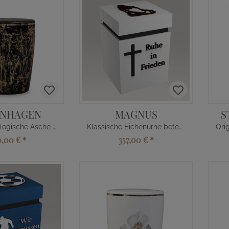
ENHAGEN
MAGNUS
S
Moderne Biologische Asche Urne in Gold Schwarz
Klassische Eichenurne betende Hände Kreuz
,00 €
*
357,00 €
*