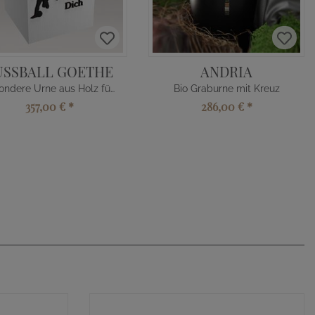
USSBALL GOETHE
ANDRIA
Besondere Urne aus Holz für Fußballfans
Bio Graburne mit Kreuz
357,00 €
*
286,00 €
*