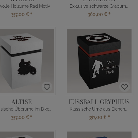
lvolle Holzurne Rad Motiv
Exklusive schwarze Graburne aus Holz
357,00 €
*
360,00 €
*
ALTISE
FUSSBALL GRYPHIUS
Klassische Überurne im Biker Design
Klassische Urne aus Eichenholz
357,00 €
*
357,00 €
*