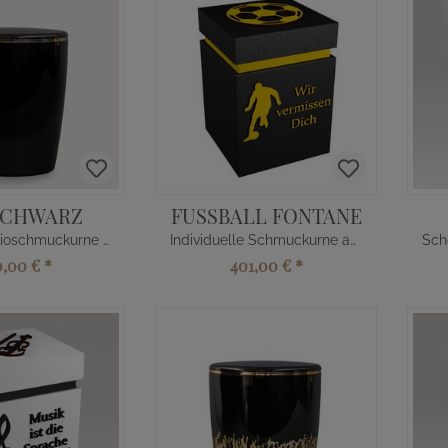
SCHWARZ
FUSSBALL FONTANE
Klassische Bioschmuckurne aus Kautschuk
Individuelle Schmuckurne aus Holz
0,00 €
*
401,00 €
*