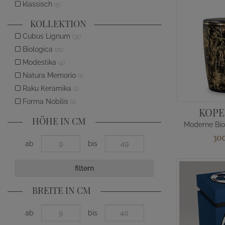
klassisch
(5)
KOLLEKTION
Cubus Lignum
(31)
Biologica
(21)
Modestika
(4)
Natura Memorio
(1)
Raku Keramika
(1)
Forma Nobilis
(1)
KOP
HÖHE IN CM
300
ab
bis
filtern
BREITE IN CM
ab
bis