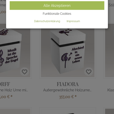
Klassische Urne aus Holz mit Ranke
Exclusive Ökologische Ascheurne mit Herz kaufen
Sti
Alle Akzeptieren
7,00 €
*
302,00 €
*
Funktionale Cookies
Datenschutzerklärung
Impressum
ORFF
FIADORA
Stilvolle Asche Holz Urne mit Violine
Außergewöhnliche Holzurne Pusteblume
7,00 €
*
357,00 €
*