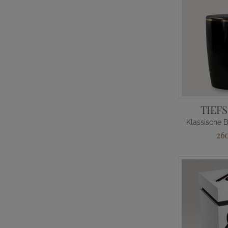
TIEF
26