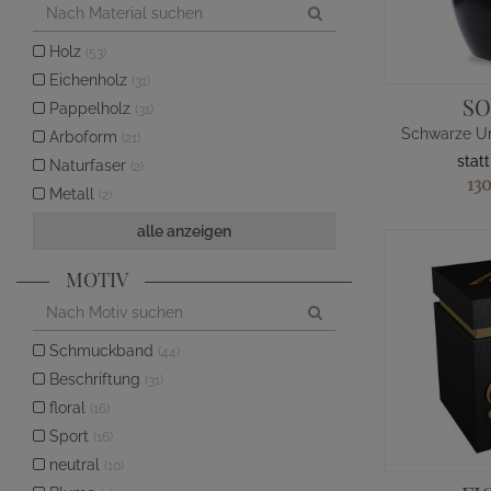
Holz
(53)
Eichenholz
(31)
S
Pappelholz
(31)
Arboform
(21)
stat
Naturfaser
(2)
13
Metall
(2)
alle anzeigen
MOTIV
Schmuckband
(44)
Beschriftung
(31)
floral
(16)
Sport
(16)
neutral
(10)