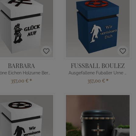
BARBARA
FUSSBALL BOULEZ
Schöne Eichen Holzurne Bergmann
Ausgefallene Fuballer Urne aus Holz
357,00 €
*
357,00 €
*