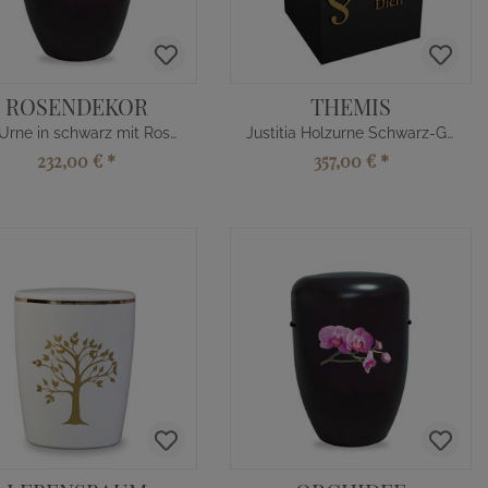
ROSENDEKOR
THEMIS
Bio Urne in schwarz mit Rosen Dekorband
Justitia Holzurne Schwarz-Gold
232,00 €
*
357,00 €
*