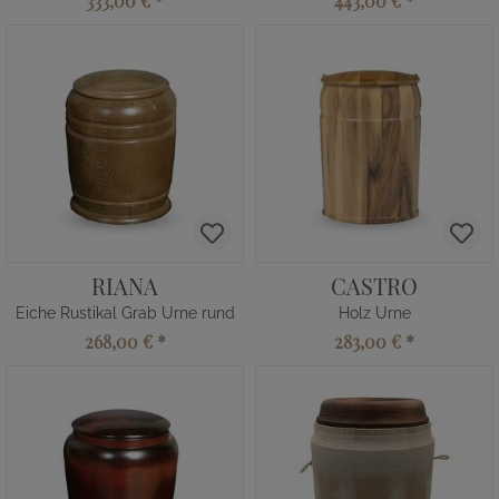
333,00 €
*
443,00 €
*
RIANA
CASTRO
Eiche Rustikal Grab Urne rund
Holz Urne
268,00 €
*
283,00 €
*