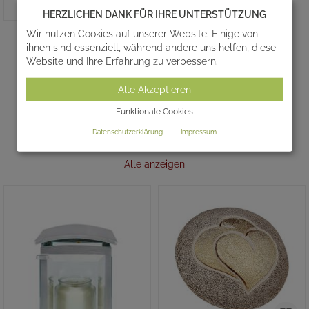
HERZLICHEN DANK FÜR IHRE UNTERSTÜTZUNG
MALVA
Wir nutzen Cookies auf unserer Website. Einige von
ihnen sind essenziell, während andere uns helfen, diese
Runde Graburne online
Website und Ihre Erfahrung zu verbessern.
443,00 €
*
Alle Akzeptieren
Funktionale Cookies
Datenschutzerklärung
Impressum
AKTUELLE ANGEBOTE - SALE %
Alle anzeigen