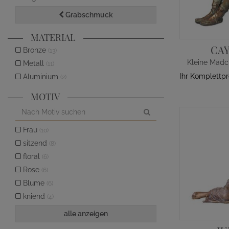
Grabschmuck
MATERIAL
CA
Bronze
(13)
Metall
(11)
Ihr Komplettp
Aluminium
(2)
MOTIV
Frau
(10)
sitzend
(8)
floral
(6)
Rose
(6)
Blume
(6)
kniend
(4)
alle anzeigen