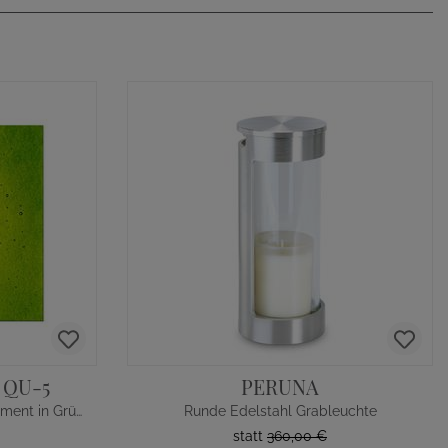
 QU-5
PERUNA
Modernes Grabstein Glasornament in Grün mit Blatt
Runde Edelstahl Grableuchte
statt
360,00 €