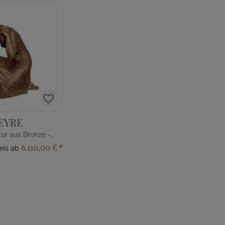
EYRE
Frauenskulptur aus Bronze - limitiert
6.110,00 €
*
reis ab