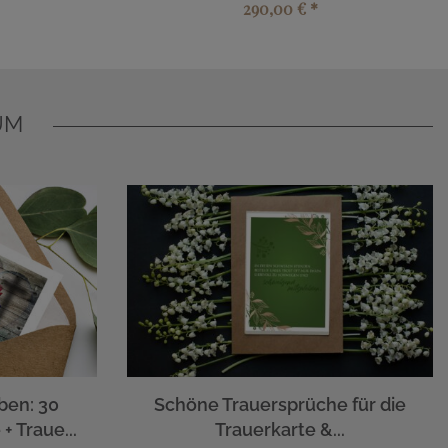
290,00 €
*
UM
ben: 30
Schöne Trauersprüche für die
+ Traue...
Trauerkarte &...