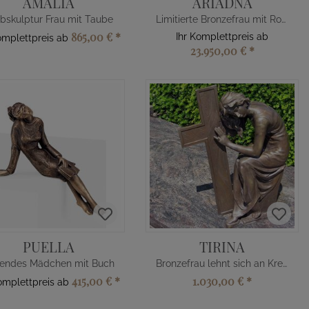
AMALIA
ARIADNA
bskulptur Frau mit Taube
Limitierte Bronzefrau mit Rose
865,00 €
*
Ihr Komplettpreis ab
omplettpreis ab
23.950,00 €
*
PUELLA
TIRINA
zendes Mädchen mit Buch
Bronzefrau lehnt sich an Kreuz
415,00 €
*
1.030,00 €
*
Komplettpreis ab