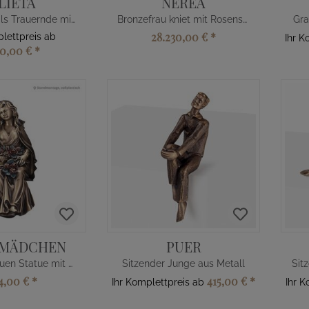
LIETA
NEREA
Bronzefrau als Trauernde mit Rose
Bronzefrau kniet mit Rosenstrauß
Gra
28.230,00 €
*
plettpreis ab
Ihr K
00,00 €
*
NMÄDCHEN
PUER
Sitzende Frauen Statue mit Rosen
Sitzender Junge aus Metall
Sit
74,00 €
*
415,00 €
*
Ihr Komplettpreis ab
Ihr 