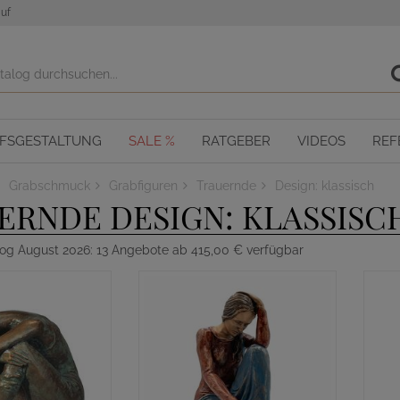
uf
OFSGESTALTUNG
SALE %
RATGEBER
VIDEOS
REF
Grabschmuck
Grabfiguren
Trauernde
Design: klassisch
ERNDE DESIGN: KLASSISC
log August 2026: 13 Angebote ab 415,00 € verfügbar