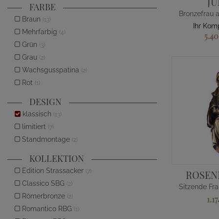
JU
FARBE
Braun
(13)
Ihr Kom
Mehrfarbig
(4)
5.4
Grün
(3)
Grau
(2)
Wachsgusspatina
(2)
Rot
(1)
DESIGN
klassisch
(13)
limitiert
(7)
Standmontage
(2)
KOLLEKTION
Edition Strassacker
(7)
ROSE
Classico SBG
(2)
Römerbronze
(2)
1.1
Romantico RBG
(1)