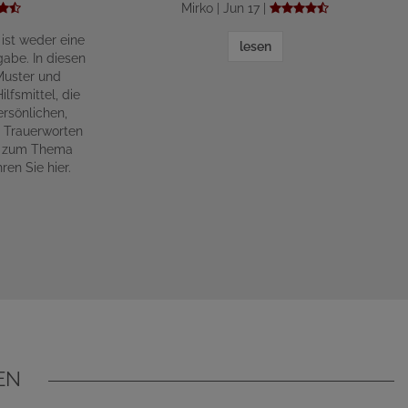
Mirko | Jun 17 |
 ist weder eine
lesen
abe. In diesen
Muster und
lfsmittel, die
rsönlichen,
n Trauerworten
ge zum Thema
ren Sie hier.
EN