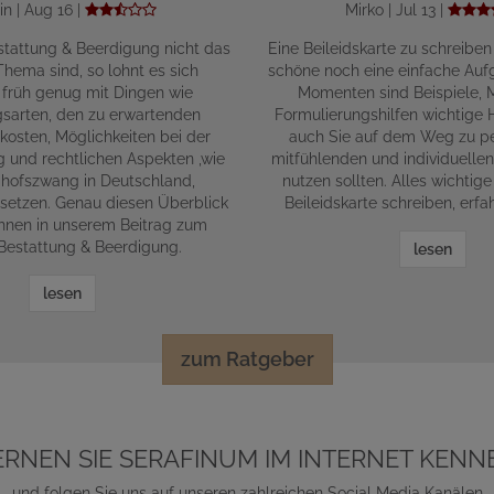
in | Aug 16 |
Mirko | Jul 13 |
tattung & Beerdigung nicht das
Eine Beileidskarte zu schreiben
hema sind, so lohnt es sich
schöne noch eine einfache Aufg
 früh genug mit Dingen wie
Momenten sind Beispiele, 
gsarten, den zu erwartenden
Formulierungshilfen wichtige Hi
kosten, Möglichkeiten bei der
auch Sie auf dem Weg zu pe
g und rechtlichen Aspekten ,wie
mitfühlenden und individuelle
hofszwang in Deutschland,
nutzen sollten. Alles wichti
setzen. Genau diesen Überblick
Beileidskarte schreiben, erfah
Ihnen in unserem Beitrag zum
estattung & Beerdigung.
lesen
lesen
zum Ratgeber
ERNEN SIE SERAFINUM IM INTERNET KENN
und folgen Sie uns auf unseren zahlreichen Social Media Kanälen