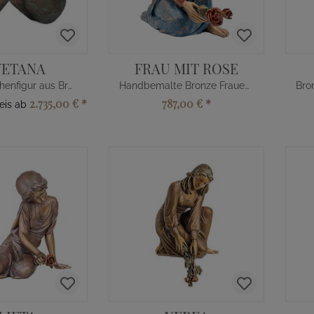
YETANA
FRAU MIT ROSE
Kleine Mädchenfigur aus Bronze - sitzend
Handbemalte Bronze Frauen Skulptur
2.735,00 €
*
787,00 €
*
reis ab