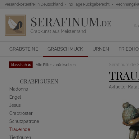
Versandkostenfrei in Deutschland
30 Tage Rückgaberecht
Rechnungska
SERAFINUM
.DE
Grabkunst aus Meisterhand
GRABSTEINE
GRABSCHMUCK
URNEN
FRIEDH
Serafinum.de
klassisch
Alle Filter zurücksetzen
TRAU
GRABFIGUREN
Aktueller Kata
Madonna
Engel
Jesus
Grabtröster
Schutzpatrone
Trauernde
Tierfiguren