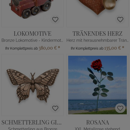
LOKOMOTIVE
TRÄNENDES HERZ
Bronze Lokomotive - Kindermotive
Herz mit herausnehmbarer Träne
380,00 €
*
135,00 €
*
Ihr Komplettpreis ab
Ihr Komplettpreis ab
SCHMETTERLING GIULIA
ROSANA
Schmetterling aus Bronze
XXL Metallrose stehend