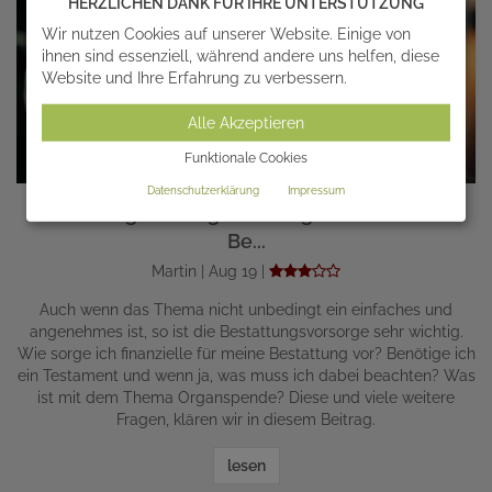
HERZLICHEN DANK FÜR IHRE UNTERSTÜTZUNG
Wir nutzen Cookies auf unserer Website. Einige von
ihnen sind essenziell, während andere uns helfen, diese
Website und Ihre Erfahrung zu verbessern.
Alle Akzeptieren
Funktionale Cookies
Datenschutzerklärung
Impressum
Bestattungsvorsorge: Vorsorge für Todesfall &
Be...
Martin | Aug 19 |
Auch wenn das Thema nicht unbedingt ein einfaches und
angenehmes ist, so ist die Bestattungsvorsorge sehr wichtig.
Wie sorge ich finanzielle für meine Bestattung vor? Benötige ich
ein Testament und wenn ja, was muss ich dabei beachten? Was
ist mit dem Thema Organspende? Diese und viele weitere
Fragen, klären wir in diesem Beitrag.
lesen