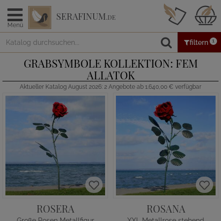
SERAFINUM
.DE
Menü
1
filtern
GRABSYMBOLE KOLLEKTION: FEM
ALLATOK
Aktueller Katalog August 2026: 2 Angebote ab 1.640,00 € verfügbar
ROSERA
ROSANA
Große Rosen Metallfigur
XXL Metallrose stehend