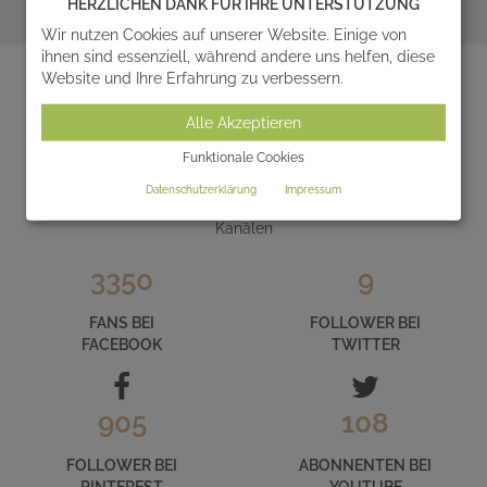
HERZLICHEN DANK FÜR IHRE UNTERSTÜTZUNG
Wir nutzen Cookies auf unserer Website. Einige von
zum Ratgeber
ihnen sind essenziell, während andere uns helfen, diese
Website und Ihre Erfahrung zu verbessern.
Alle Akzeptieren
LERNEN SIE SERAFINUM IM INTERNET
Funktionale Cookies
KENNEN
Datenschutzerklärung
Impressum
und folgen Sie uns auf unseren zahlreichen Social Media
Kanälen
3350
9
FANS BEI
FOLLOWER BEI
FACEBOOK
TWITTER
905
108
FOLLOWER BEI
ABONNENTEN BEI