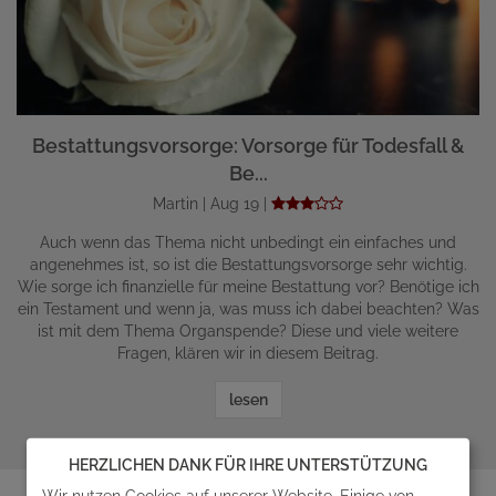
Bestattungsvorsorge: Vorsorge für Todesfall &
Be...
Martin | Aug 19 |
Auch wenn das Thema nicht unbedingt ein einfaches und
angenehmes ist, so ist die Bestattungsvorsorge sehr wichtig.
Wie sorge ich finanzielle für meine Bestattung vor? Benötige ich
ein Testament und wenn ja, was muss ich dabei beachten? Was
ist mit dem Thema Organspende? Diese und viele weitere
Fragen, klären wir in diesem Beitrag.
lesen
zum Ratgeber
HERZLICHEN DANK FÜR IHRE UNTERSTÜTZUNG
Wir nutzen Cookies auf unserer Website. Einige von