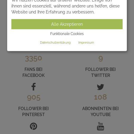
ihnen sind essenziell, während andere uns helfen, diese
Website und Ihre Erfahrung zu verbessern.
LERNEN SIE SERAFINUM IM INTERNET
Alle Akzeptieren
KENNEN
Funktionale Cookies
und folgen Sie uns auf unseren zahlreichen Social Media
Datenschutzerklärung
Impressum
Kanälen
3350
9
FANS BEI
FOLLOWER BEI
FACEBOOK
TWITTER
905
108
FOLLOWER BEI
ABONNENTEN BEI
PINTEREST
YOUTUBE