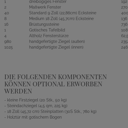
1
dreibogiges Fenster
192
2
Maßwerk Fenster
270
40
Standard 9 Zoll (22,86cm) Ecksteine
40
8
Medium 18 Zoll (45,7cm) Ecksteine
136
16
Brüstungssteine
736
1
Gotisches Tafelbild
108
4
Altholz Fensterstürze
62,
980
handgefertigte Ziegel (außen)
235
1025
handgefertigte Ziegel (innen)
246
DIE FOLGENDEN KOMPONENTEN
KÖNNEN OPTIONAL ERWORBEN
WERDEN
- kleine Firstziegel (20 Stk., 50 kg)
- Steindachziegel (4,5 qm, 225 kg)
- 18 Zoll (45,72 cm) Steinplatten (30S Stk., 780 kg)
- Holztür mit gotischem Bogen