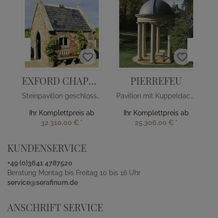
S
EXFORD CHAPELL
PIERREFEU
Steinpavillon geschlossen
Pavillon mit Kuppeldach - rund
Ihr Komplettpreis ab
Ihr Komplettpreis ab
32.310,00 €
*
25.306,00 €
*
KUNDENSERVICE
+49 (0)3641 4787520
Beratung Montag bis Freitag 10 bis 16 Uhr
service@serafinum.de
ANSCHRIFT SERVICE