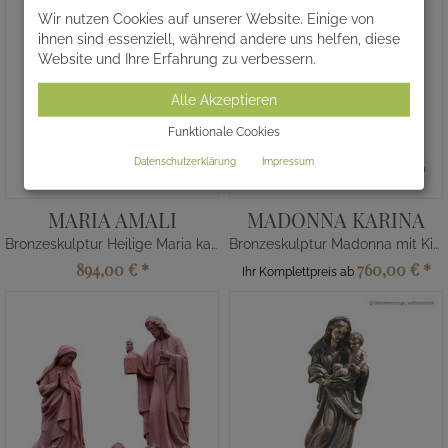
Wir nutzen Cookies auf unserer Website. Einige von
ihnen sind essenziell, während andere uns helfen, diese
Website und Ihre Erfahrung zu verbessern.
Alle Akzeptieren
Funktionale Cookies
Datenschutzerklärung
Impressum
MARIA AMALI
MADONNA KARINA
Bronzeskulptur Heilige Maria kaufen
Bronzeskulptur Madonna mit Kind
894,00 €
*
760,00 €
*
Ihr Komplettpreis ab