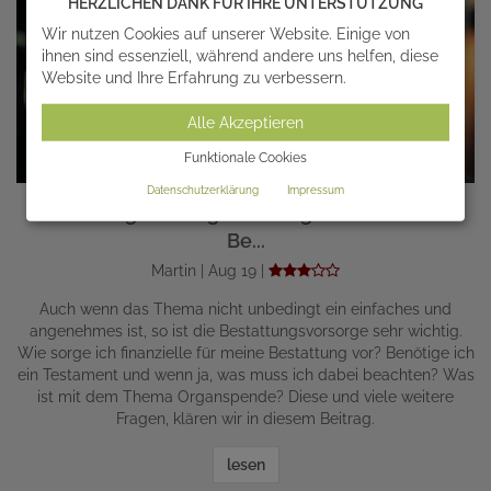
HERZLICHEN DANK FÜR IHRE UNTERSTÜTZUNG
Wir nutzen Cookies auf unserer Website. Einige von
ihnen sind essenziell, während andere uns helfen, diese
Website und Ihre Erfahrung zu verbessern.
Alle Akzeptieren
Funktionale Cookies
Datenschutzerklärung
Impressum
Bestattungsvorsorge: Vorsorge für Todesfall &
Be...
Martin | Aug 19 |
Auch wenn das Thema nicht unbedingt ein einfaches und
angenehmes ist, so ist die Bestattungsvorsorge sehr wichtig.
Wie sorge ich finanzielle für meine Bestattung vor? Benötige ich
ein Testament und wenn ja, was muss ich dabei beachten? Was
ist mit dem Thema Organspende? Diese und viele weitere
Fragen, klären wir in diesem Beitrag.
lesen